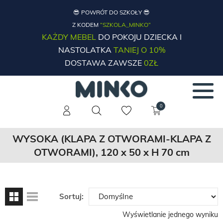
😎 POWRÓT DO SZKOŁY 😎
Z KODEM
“SZKOLA_MINKO”
KAŻDY MEBEL
DO POKOJU DZIECKA I
NASTOLATKA
TANIEJ O 10%
DOSTAWA ZAWSZE
0ZŁ
0
WYSOKA (KLAPA Z OTWORAMI-KLAPA Z
OTWORAMI), 120 x 50 x H 70 cm
Sortuj:
Wyświetlanie jednego wyniku