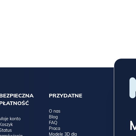
BEZPIECZNA
PRZYDATNE
PŁATNOŚĆ
O nas
Blog
Moje konto
FAQ
Koszyk
Praca
Status
Modele 3D dla
zamówienia