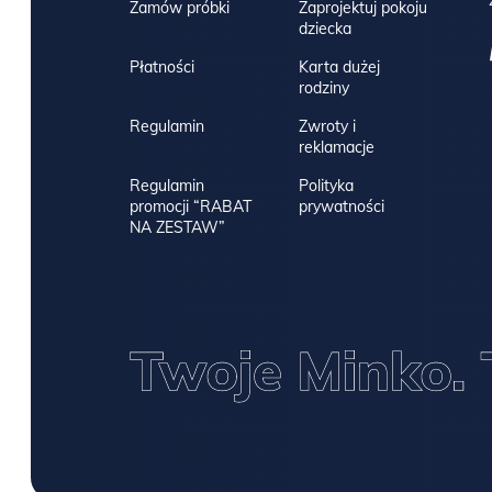
Zamów próbki
Zaprojektuj pokoju
dziecka
Płatności
Karta dużej
rodziny
Regulamin
Zwroty i
reklamacje
Regulamin
Polityka
promocji “RABAT
prywatności
NA ZESTAW”