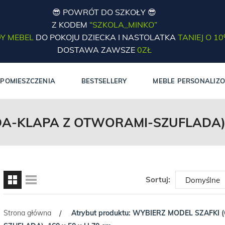
😎 POWRÓT DO SZKOŁY 😎
Z KODEM
“SZKOLA_MINKO”
Y MEBEL
DO POKOJU DZIECKA I NASTOLATKA
TANIEJ O 1
DOSTAWA ZAWSZE
0ZŁ
POMIESZCZENIA
BESTSELLERY
MEBLE PERSONALIZ
-KLAPA Z OTWORAMI-SZUFLADA), 1
Sortuj:
Strona główna
Atrybut produktu: WYBIERZ MODEL SZAFKI 
/