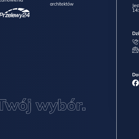
architektów
Jes
14:
Dz
Do