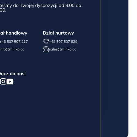
teśmy do Twojej dyspozycji od 9:00 do
00.
iał handlowy
Dział hurtowy
+48 507 507 217
+48 507 507 829
info@minko.co
sales@minko.co
łącz do nas!