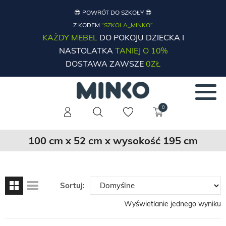
😎 POWRÓT DO SZKOŁY 😎
Z KODEM
“SZKOLA_MINKO”
KAŻDY MEBEL
DO POKOJU DZIECKA I
NASTOLATKA
TANIEJ O 10%
DOSTAWA ZAWSZE
0ZŁ
0
100 cm x 52 cm x wysokość 195 cm
Sortuj:
Wyświetlanie jednego wyniku