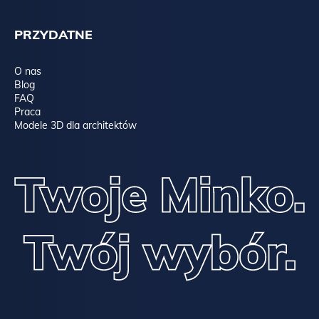
PRZYDATNE
O nas
Blog
FAQ
Praca
Modele 3D dla architektów