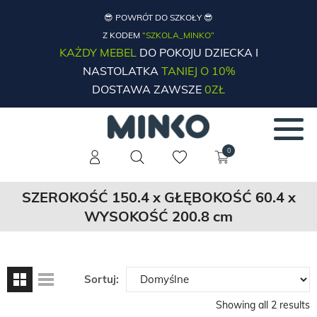
😎 POWRÓT DO SZKOŁY 😎
Z KODEM
“SZKOLA_MINKO”
KAŻDY MEBEL
DO POKOJU DZIECKA I
NASTOLATKA
TANIEJ O 10%
DOSTAWA ZAWSZE
0ZŁ
0
SZEROKOŚĆ 150.4 x GŁĘBOKOŚĆ 60.4 x
WYSOKOŚĆ 200.8 cm
Sortuj:
Showing all 2 results