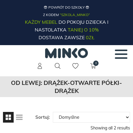
😎 POWRÓT DO SZKOŁY 😎
Z KODEM
“SZKOLA_MINKO”
KAŻDY MEBEL
DO POKOJU DZIECKA I
NASTOLATKA
TANIEJ O 10%
DOSTAWA ZAWSZE
0ZŁ
0
OD LEWEJ: DRĄŻEK-OTWARTE PÓŁKI-
DRĄŻEK
Sortuj:
Showing all 2 results