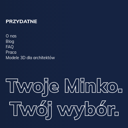
PRZYDATNE
O nas
Blog
FAQ
Praca
Modele 3D dla architektów