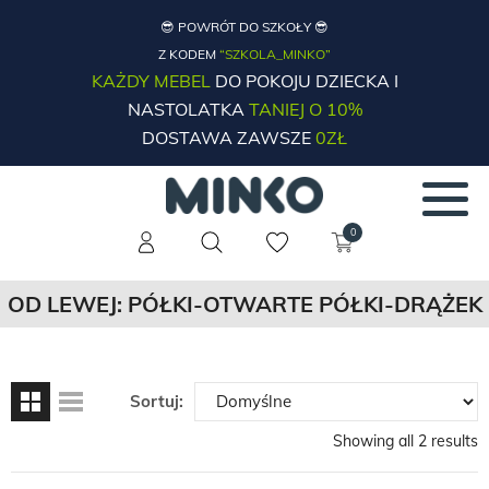
😎 POWRÓT DO SZKOŁY 😎
Z KODEM
“SZKOLA_MINKO”
KAŻDY MEBEL
DO POKOJU DZIECKA I
NASTOLATKA
TANIEJ O 10%
DOSTAWA ZAWSZE
0ZŁ
0
OD LEWEJ: PÓŁKI-OTWARTE PÓŁKI-DRĄŻEK
Sortuj:
Showing all 2 results