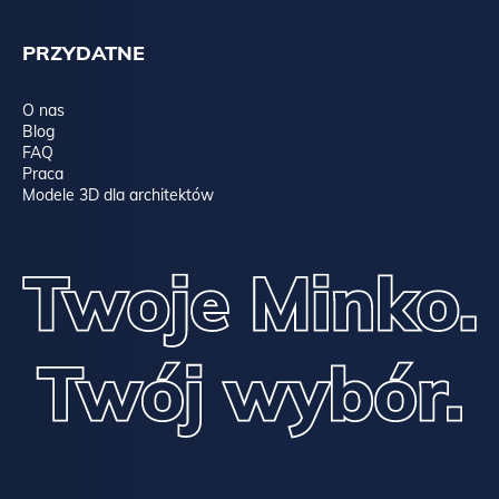
PRZYDATNE
O nas
Blog
FAQ
Praca
Modele 3D dla architektów