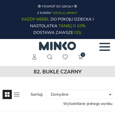
😎 POWRÓT DO SZKOŁY 😎
Z KODEM
“SZKOLA_MINKO”
KAŻDY MEBEL
DO POKOJU DZIECKA I
NASTOLATKA
TANIEJ O 10%
DOSTAWA ZAWSZE
0ZŁ
0
82. BUKLE CZARNY
Sortuj:
Wyświetlanie jednego wyniku