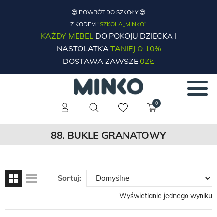
😎 POWRÓT DO SZKOŁY 😎
Z KODEM
“SZKOLA_MINKO”
KAŻDY MEBEL
DO POKOJU DZIECKA I
NASTOLATKA
TANIEJ O 10%
DOSTAWA ZAWSZE
0ZŁ
0
88. BUKLE GRANATOWY
Sortuj:
Wyświetlanie jednego wyniku