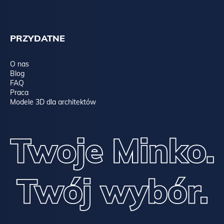
PRZYDATNE
O nas
Blog
FAQ
Praca
Modele 3D dla architektów