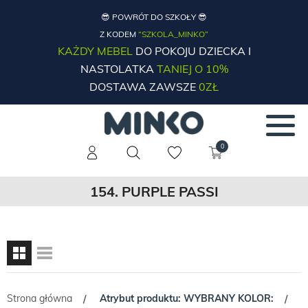
😎 POWRÓT DO SZKOŁY 😎
Z KODEM
“SZKOLA_MINKO”
KAŻDY MEBEL
DO POKOJU DZIECKA I
NASTOLATKA
TANIEJ O 10%
DOSTAWA ZAWSZE
0ZŁ
0
154. PURPLE PASSI
Strona główna
Atrybut produktu: WYBRANY KOLOR:
/
/