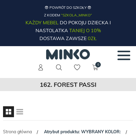
😎 POWRÓT DO SZKOŁY 😎
Z KODEM
“SZKOLA_MINKO”
KAŻDY MEBEL
DO POKOJU DZIECKA I
NASTOLATKA
TANIEJ O 10%
DOSTAWA ZAWSZE
0ZŁ
0
162. FOREST PASSI
Strona główna
Atrybut produktu: WYBRANY KOLOR:
/
/