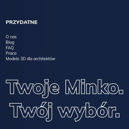
PRZYDATNE
O nas
Blog
FAQ
Praca
Modele 3D dla architektów