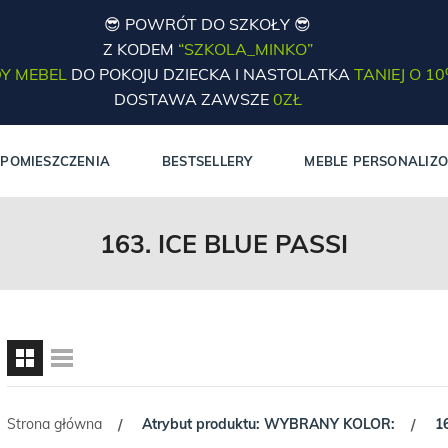
😎 POWRÓT DO SZKOŁY 😎
Z KODEM
“SZKOLA_MINKO”
Y MEBEL
DO POKOJU DZIECKA I NASTOLATKA
TANIEJ O 1
DOSTAWA ZAWSZE
0ZŁ
POMIESZCZENIA
BESTSELLERY
MEBLE PERSONALIZ
163. ICE BLUE PASSI
Strona główna
Atrybut produktu: WYBRANY KOLOR:
1
/
/