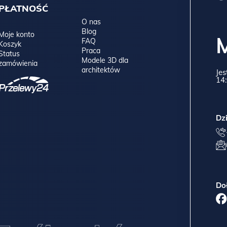
PŁATNOŚĆ
O nas
Blog
Moje konto
FAQ
Koszyk
Praca
Status
Modele 3D dla
zamówienia
architektów
Jes
14:
Dz
Do