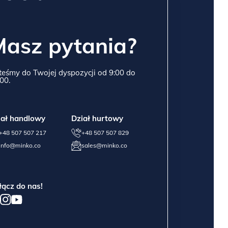
Masz pytania?
teśmy do Twojej dyspozycji od 9:00 do
00.
iał handlowy
Dział hurtowy
+48 507 507 217
+48 507 507 829
info@minko.co
sales@minko.co
łącz do nas!