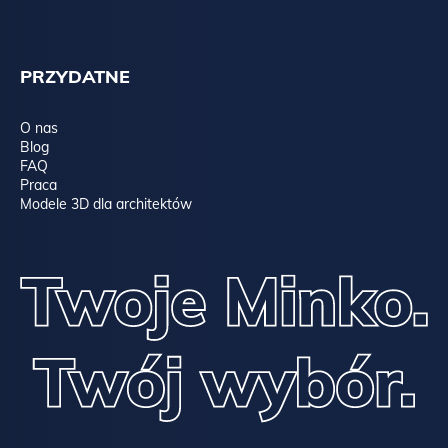
PRZYDATNE
O nas
Blog
FAQ
Praca
Modele 3D dla architektów