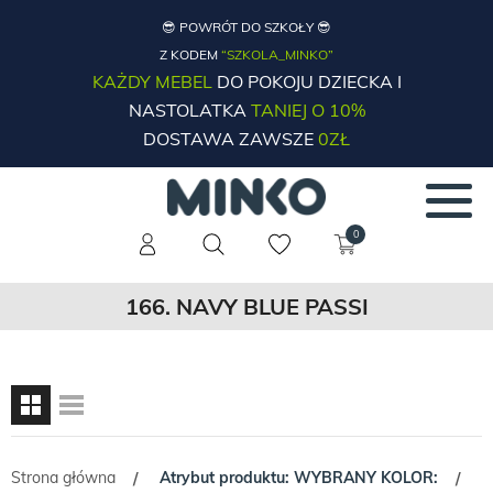
😎 POWRÓT DO SZKOŁY 😎
Z KODEM
“SZKOLA_MINKO”
KAŻDY MEBEL
DO POKOJU DZIECKA I
NASTOLATKA
TANIEJ O 10%
DOSTAWA ZAWSZE
0ZŁ
0
166. NAVY BLUE PASSI
Strona główna
Atrybut produktu: WYBRANY KOLOR:
/
/