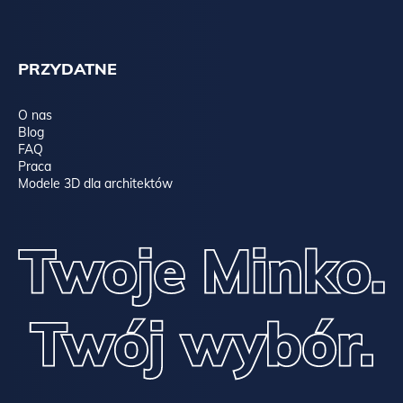
PRZYDATNE
O nas
Blog
FAQ
Praca
Modele 3D dla architektów