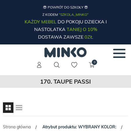
😎 POWRÓT DO SZKOŁY 😎
Z KODEM
“SZKOLA_MINKO”
KAŻDY MEBEL
DO POKOJU DZIECKA I
NASTOLATKA
TANIEJ O 10%
DOSTAWA ZAWSZE
0ZŁ
0
170. TAUPE PASSI
Strona główna
Atrybut produktu: WYBRANY KOLOR:
/
/