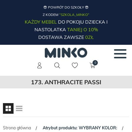
😎 POWRÓT DO SZKOŁY 😎
Z KODEM
“SZKOLA_MINKO”
KAŻDY MEBEL
DO POKOJU DZIECKA I
NASTOLATKA
TANIEJ O 10%
DOSTAWA ZAWSZE
0ZŁ
0
173. ANTHRACITE PASSI
Strona główna
Atrybut produktu: WYBRANY KOLOR:
/
/