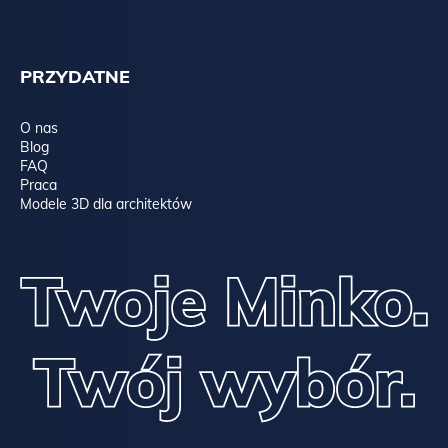
PRZYDATNE
O nas
Blog
FAQ
Praca
Modele 3D dla architektów