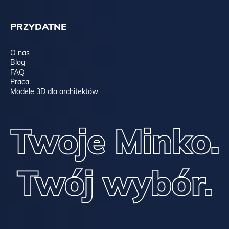
PRZYDATNE
O nas
Blog
FAQ
Praca
Modele 3D dla architektów