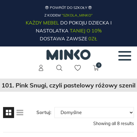
😎 POWRÓT DO SZKOŁY 😎
Z KODEM
“SZKOLA_MINKO”
KAŻDY MEBEL
DO POKOJU DZIECKA I
NASTOLATKA
TANIEJ O 10%
DOSTAWA ZAWSZE
0ZŁ
0
101. Pink Snugi, czyli pastelowy różowy szenil
Sortuj:
Showing all 8 results