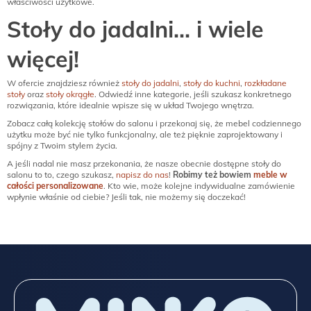
właściwości użytkowe.
Stoły do jadalni… i wiele
więcej!
W ofercie znajdziesz również
stoły do jadalni
,
stoły do kuchni
,
rozkładane
stoły
oraz
stoły okrągłe
. Odwiedź inne kategorie, jeśli szukasz konkretnego
rozwiązania, które idealnie wpisze się w układ Twojego wnętrza.
Zobacz całą kolekcję stołów do salonu i przekonaj się, że mebel codziennego
użytku może być nie tylko funkcjonalny, ale też pięknie zaprojektowany i
spójny z Twoim stylem życia.
A jeśli nadal nie masz przekonania, że nasze obecnie dostępne stoły do
salonu to to, czego szukasz,
napisz do nas
!
Robimy też bowiem
meble w
całości personalizowane
. Kto wie, może kolejne indywidualne zamówienie
wpłynie właśnie od ciebie? Jeśli tak, nie możemy się doczekać!