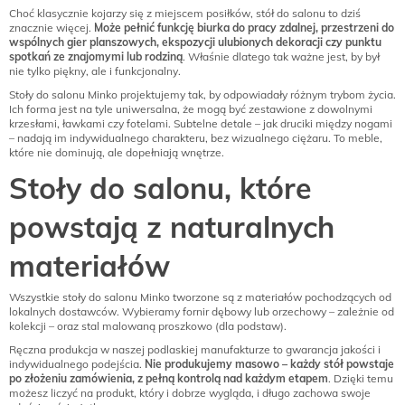
Choć klasycznie kojarzy się z miejscem posiłków, stół do salonu to dziś
znacznie więcej.
Może pełnić funkcję biurka do pracy zdalnej, przestrzeni do
wspólnych gier planszowych, ekspozycji ulubionych dekoracji czy punktu
spotkań ze znajomymi lub rodziną
. Właśnie dlatego tak ważne jest, by był
nie tylko piękny, ale i funkcjonalny.
Stoły do salonu Minko projektujemy tak, by odpowiadały różnym trybom życia.
Ich forma jest na tyle uniwersalna, że mogą być zestawione z dowolnymi
krzesłami, ławkami czy fotelami. Subtelne detale – jak druciki między nogami
– nadają im indywidualnego charakteru, bez wizualnego ciężaru. To meble,
które nie dominują, ale dopełniają wnętrze.
Stoły do salonu, które
powstają z naturalnych
materiałów
Wszystkie stoły do salonu Minko tworzone są z materiałów pochodzących od
lokalnych dostawców. Wybieramy fornir dębowy lub orzechowy – zależnie od
kolekcji – oraz stal malowaną proszkowo (dla podstaw).
Ręczna produkcja w naszej podlaskiej manufakturze to gwarancja jakości i
indywidualnego podejścia.
Nie produkujemy masowo – każdy stół powstaje
po złożeniu zamówienia, z pełną kontrolą nad każdym etapem
. Dzięki temu
możesz liczyć na produkt, który i dobrze wygląda, i długo zachowa swoje