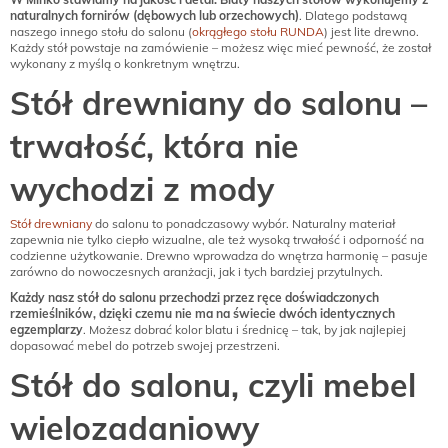
naturalnych fornirów (dębowych lub orzechowych)
. Dlatego podstawą
naszego innego stołu do salonu (
okrągłego stołu RUNDA
) jest lite drewno.
Każdy stół powstaje na zamówienie – możesz więc mieć pewność, że został
wykonany z myślą o konkretnym wnętrzu.
Stół drewniany do salonu –
trwałość, która nie
wychodzi z mody
Stół drewniany
do salonu to ponadczasowy wybór. Naturalny materiał
zapewnia nie tylko ciepło wizualne, ale też wysoką trwałość i odporność na
codzienne użytkowanie. Drewno wprowadza do wnętrza harmonię – pasuje
zarówno do nowoczesnych aranżacji, jak i tych bardziej przytulnych.
Każdy nasz stół do salonu przechodzi przez ręce doświadczonych
rzemieślników, dzięki czemu nie ma na świecie dwóch identycznych
egzemplarzy
. Możesz dobrać kolor blatu i średnicę – tak, by jak najlepiej
dopasować mebel do potrzeb swojej przestrzeni.
Stół do salonu, czyli mebel
wielozadaniowy