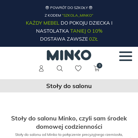
😎 POWRÓT DO SZKOŁY 😎
Z KODEM
“SZKOLA_MINKO”
KAŻDY MEBEL
DO POKOJU DZIECKA I
NASTOLATKA
TANIEJ O 10%
DOSTAWA ZAWSZE
0ZŁ
0
Stoły do salonu
Stoły do salonu Minko, czyli sam środek
domowej codzienności
Stoły do salonu od Minko to połączenie precyzyjnego rzemiosła,