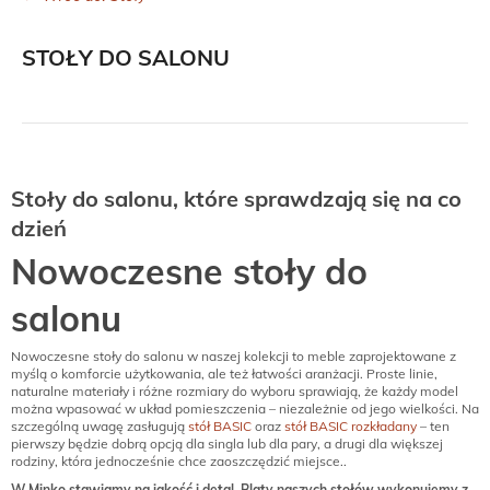
STOŁY DO SALONU
Stoły do salonu, które sprawdzają się na co
dzień
Nowoczesne stoły do
salonu
Nowoczesne stoły do salonu w naszej kolekcji to meble zaprojektowane z
myślą o komforcie użytkowania, ale też łatwości aranżacji. Proste linie,
naturalne materiały i różne rozmiary do wyboru sprawiają, że każdy model
można wpasować w układ pomieszczenia – niezależnie od jego wielkości. Na
szczególną uwagę zasługują
stół BASIC
oraz
stół BASIC rozkładany
– ten
pierwszy będzie dobrą opcją dla singla lub dla pary, a drugi dla większej
rodziny, która jednocześnie chce zaoszczędzić miejsce..
W Minko stawiamy na jakość i detal. Blaty naszych stołów wykonujemy z