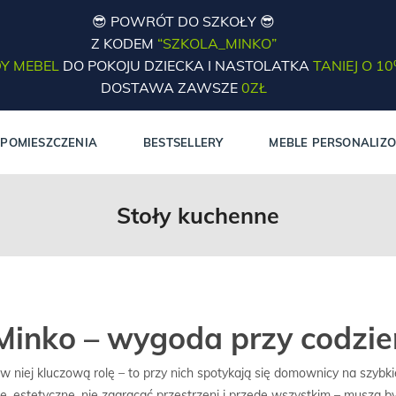
😎 POWRÓT DO SZKOŁY 😎
Z KODEM
“SZKOLA_MINKO”
Y MEBEL
DO POKOJU DZIECKA I NASTOLATKA
TANIEJ O 1
DOSTAWA ZAWSZE
0ZŁ
POMIESZCZENIA
BESTSELLERY
MEBLE PERSONALIZ
Stoły kuchenne
 Minko – wygoda przy codzi
w niej kluczową rolę – to przy nich spotykają się domownicy na szyb
wałe, estetyczne, nie zagracać przestrzeni i przede wszystkim – mus