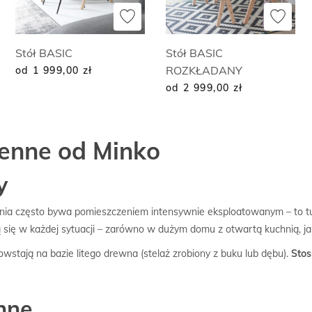
Stół BASIC
Stół BASIC
ROZKŁADANY
od 1 999,00
zł
od 2 999,00
zł
enne od Minko
y
hnia często bywa pomieszczeniem intensywnie eksploatowanym – to tu
ą się w każdej sytuacji – zarówno w dużym domu z otwartą kuchnią, ja
stają na bazie litego drewna (stelaż zrobiony z buku lub dębu).
Stos
nne