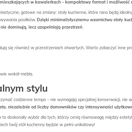
ar mieszkających w kawalerkach – kompaktowy format i możliwość ro
 elastyczne, gotowe na zmiany: stoły kuchenne, które rano będą ideal
owywania posiłków.
Dzięki minimalistycznemu wzornictwu stoły kuc
 nie dominują, lecz uzupełniają przestrzeń
.
jdują się również w przestrzeniach otwartych. Warto zobaczyć inne pr
ywie wokół mebla.
lnym stylu
rzymać codzienne tempo – nie wymagają specjalnej konserwacji, nie w
ata, niezależnie od liczby domowników czy intensywności użytkow
o to doskonały wybór dla tych, którzy cenią równowagę między estetyk
iech twój stół kuchenny będzie w pełni unikatowy!