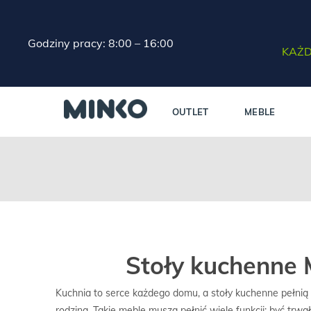
Godziny pracy: 8:00 – 16:00
KAŻD
OUTLET
MEBLE
Stoły kuchenne
Kuchnia to serce każdego domu, a stoły kuchenne pełnią 
rodziną. Takie meble muszą pełnić wiele funkcji: być tr