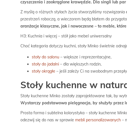
czyszczenia i zaokrąglone krawędzie. Dla singli lub p
Z myślą o różnych stylach życia stworzyliśmy rozwiązania
przestrzeń roboczą, a wieczorem będą blatem do przygot
aranżacje klasyczne, jak i nowoczesne – to meble, które
H3: Kuchnia i więcej – stół jako mebel uniwersalny
Choć kategoria dotyczy kuchni, stoły Minko świetnie odna
stoły do salonu
– większe i reprezentacyjne,
stoły do jadalni
– dla większych rodzin,
stoły okrągłe
– jeśli zależy Ci na swobodnym przepł
Stoły kuchenne w natura
Stoły kuchenne Minko zostały zaprojektowane tak, by wyt
Wystarczy podstawowa pielęgnacja, by służyły przez l
Prosta forma i subtelna kolorystyka – stoły kuchenne Mink
odezwij się do nas w sprawie
mebli personalizowanych
– n