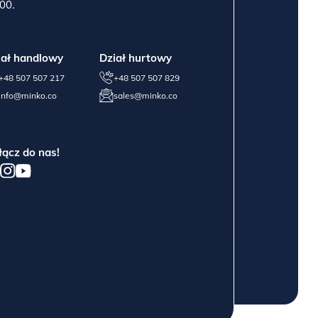
00.
iał handlowy
Dział hurtowy
+48 507 507 217
+48 507 507 829
info@minko.co
sales@minko.co
łącz do nas!