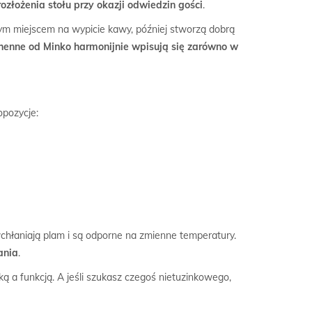
złożenia stołu przy okazji odwiedzin gości
.
nym miejscem na wypicie kawy, później stworzą dobrą
henne od Minko harmonijnie wpisują się zarówno w
opozycje:
chłaniają plam i są odporne na zmienne temperatury.
ania
.
ą a funkcją. A jeśli szukasz czegoś nietuzinkowego,