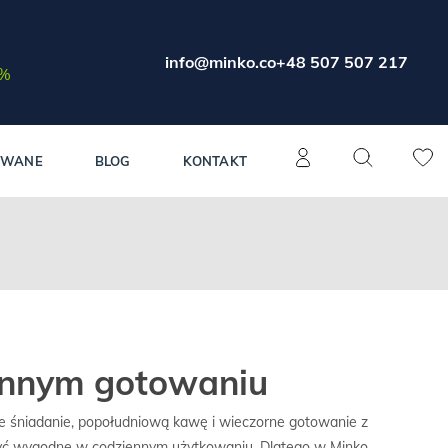
info@minko.co
+48 507 507 217
0%
OWANE
BLOG
KONTAKT
ennym gotowaniu
kie śniadanie, popołudniową kawę i wieczorne gotowanie z
zą być wygodne w codziennym użytkowaniu. Dlatego w Minko