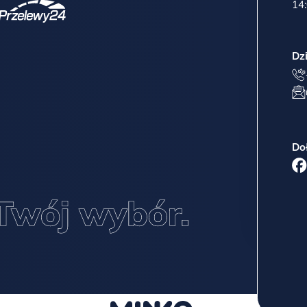
14:
Dz
Do