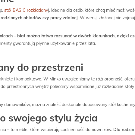
np.
stół BASIC rozkładany
), idealne dla osób, które chcą mieć możliwo
 rodzinnych obiadów czy pracy zdalnej
. W wersji złożonej nie zajmu
icach – blat można łatwo rozsunąć w dwóch kierunkach, dzięki c
enty gwarantują płynne użytkowanie przez lata.
ny do przestrzeni
amknięte i kompaktowe. W Minko uwzględniamy tę różnorodność, oferuj
ei do przestronnych wnętrz polecamy wspomniane już rozkładane stoły 
iczby domowników, można znaleźć doskonale dopasowany stół kuchenny
o swojego stylu życia
nia – to meble, które wspierają codzienność domowników.
Dla rodzin