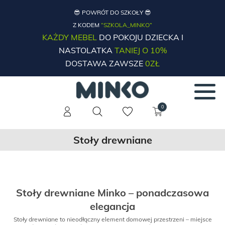
😎 POWRÓT DO SZKOŁY 😎
Z KODEM
“SZKOLA_MINKO”
KAŻDY MEBEL
DO POKOJU DZIECKA I
NASTOLATKA
TANIEJ O 10%
DOSTAWA ZAWSZE
0ZŁ
0
Stoły drewniane
Stoły drewniane Minko – ponadczasowa
elegancja
Stoły drewniane to nieodłączny element domowej przestrzeni – miejsce