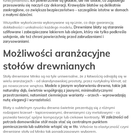
funkcjonalności
. Ich powierzchnie są gładkie, ale nie śliskie, co zapobiega
przesuwaniu się naczyń czy dekoracji. Krawędzie blatów są delikatnie
zaokrąglone, co zwiększa bezpieczeństwo – szczególnie istotne w domach
z małymi dziećmi
.
Wszystkie wykończenia wykonywane są ręcznie, co daje gwarancję
dokładności i unikalności każdego modelu
. Drewniane blaty są starannie
szlifowane i zabezpieczane lakierem lub olejem, który nie tylko podkreśla
usłojenie, ale też chroni powierzchnię przed zabrudzeniami i
zarysowaniami
.
Możliwości aranżacyjne
stołów drewnianych
Stoły drewniane Minko są na tyle uniwersalne, że z łatwością odnajdą się w
wielu aranżacjach – od skandynawskiej prostoty, przez rustykalny klimat, aż
po nowoczesne wnętrza.
Modele o jasnym wybarwieniu drewna, takie jak
naturalny dąb, świetnie współgrają z jasnymi, minimalistycznymi
przestrzeniami, natomiast ciemniejsze warianty – orzech – wprowadzają
nutę elegancji i wyrazistości
.
Blaty o subtelnym rysunku drewna świetnie prezentują się z różnymi
rodzajami krzeseł – tapicerowanymi, drewnianymi czy metalowymi – co
pozwala tworzyć spójne kompozycje lub ciekawe kontrasty.
W zależności od
potrzeb domowników stół może stać się centralnym punktem
pomieszczenia lub subtelnie wtopić się w tło
. Właśnie ta elastyczność czyni
drewniane stoły od Minko tak ponadczasowym wyborem.