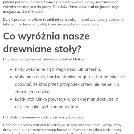
jadalni potrzebują czegoś więcej: planszówkowej oazy, urodzinowego
zakątka czy miejsca do pracy.
Ten duży drewniany stół do jadalni daje
miejsce aż dla 6–8 osób!
Dzięki prostym profilom i stabilnej konstrukcji mebel zachowuje optyczną
lekkość. To drewniany stół, który nie przytłacza przestrzeni!
Co wyróżnia nasze
drewniane stoły?
Dlaczego warto wybrać drewniany stół od Minko?
blaty wykonane są z litego dębu lub orzechu,
stoły mają duże, bardzo stabilne nogi –nie trzeba więc się
obawiać, że ktoś przez przypadek przesunie mebel lub
złamie jego nóżkę,
każdy stół Minko powstaje w polskiej manufakturze, z
użyciem lokalnych komponentów.
H3: Stoły drewniane w codziennym użytkowaniu
Choć na pierwszy rzut oka to estetyka skupia na sobie całą uwagę, stoły
drewniane Minko zostały zaprojektowane również z myślą o codziennej