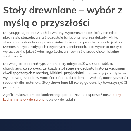
Stoły drewniane – wybór z
myślą o przyszłości
Decydując się na nasz stół drewniany, wybierasz mebel, który nie tylko
pięknie się starzeje, ale też pozostaje funkcjonalny przez dekady. Minko
stawia na materiały z odpowiedzialnych źródeł, a produkcja oparta jest na
rzemieślniczych tradycjach i etycznych standardach. Taki wybór to nie tylko
wyraz troski o jakość własnego życia, ale również o środowisko i lokalne
społeczności.
Drewno jako materiał żyje, zmienia się, oddycha
. Z wiekiem nabiera
charakteru, co sprawia, że każdy stół staje się osobistą historią – zapisem
chwil spędzonych z rodziną, bliskimi, przyjaciółmi
. To inwestycja nie tylko w
wystrój wnętrza, ale w wartości, które budują dom – trwałość, autentyczność i
szacunek dla materiału. Stoły drewniane Minko są gotowe, by towarzyszyć Ci
przez lata!
A jeśli szukasz stołu do konkretnego pomieszczenia, sprawdź nasze
stoły
kuchenne
,
stoły do salonu
lub stoły do jadalni!