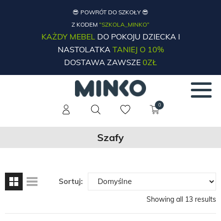
😎 POWRÓT DO SZKOŁY 😎
Z KODEM
“SZKOLA_MINKO”
KAŻDY MEBEL
DO POKOJU DZIECKA I
NASTOLATKA
TANIEJ O 10%
DOSTAWA ZAWSZE
0ZŁ
0
Szafy
Sortuj:
Showing all 13 results