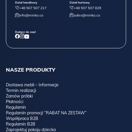
Dział handlowy
Dział hurtowy
+48 507 507 217
+48 507 507 829
info@minko.co
sales@minko.co
Dołącz do nas!
NASZE PRODUKTY
Dostawa mebli – Informacje
Termin realizacji
Zamów próbki
Płatności
Regulamin
Regulamin promocji “RABAT NA ZESTAW”
Współpraca B2B
Regulamin B2B
Zaprojektuj pokoju dziecka