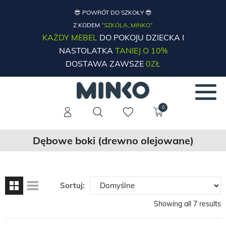
😎 POWRÓT DO SZKOŁY 😎
Z KODEM
“SZKOLA_MINKO”
KAŻDY MEBEL
DO POKOJU DZIECKA I
NASTOLATKA
TANIEJ O 10%
DOSTAWA ZAWSZE
0ZŁ
0
Dębowe boki (drewno olejowane)
Sortuj:
Showing all 7 results