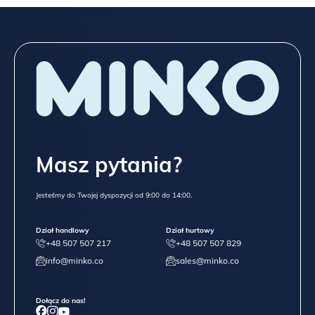
Masz pytania?
Jesteśmy do Twojej dyspozycji od 9:00 do 14:00.
Dział handlowy
Dział hurtowy
+48 507 507 217
+48 507 507 829
info@minko.co
sales@minko.co
Dołącz do nas!