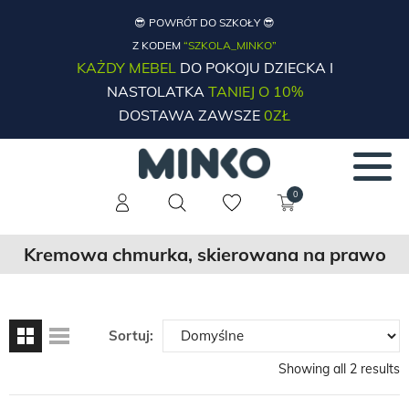
😎 POWRÓT DO SZKOŁY 😎
Z KODEM
“SZKOLA_MINKO”
KAŻDY MEBEL
DO POKOJU DZIECKA I
NASTOLATKA
TANIEJ O 10%
DOSTAWA ZAWSZE
0ZŁ
0
Kremowa chmurka, skierowana na prawo
Sortuj:
Showing all 2 results