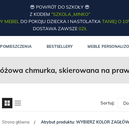
😎 POWRÓT DO SZKOŁY 😎
Z KODEM
“SZKOLA_MINKO”
Y MEBEL
DO POKOJU DZIECKA I NASTOLATKA
TANIEJ O 1
DOSTAWA ZAWSZE
0ZŁ
POMIESZCZENIA
BESTSELLERY
MEBLE PERSONALIZ
óżowa chmurka, skierowana na pra
Sortuj:
Strona główna
Atrybut produktu: WYBIERZ KOLOR ZAGŁÓ
/