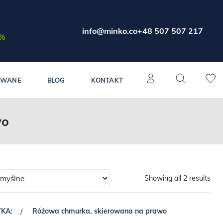
info@minko.co
+48 507 507 217
0%
OWANE
BLOG
KONTAKT
wo
Showing all 2 results
WKA:
Różowa chmurka, skierowana na prawo
/