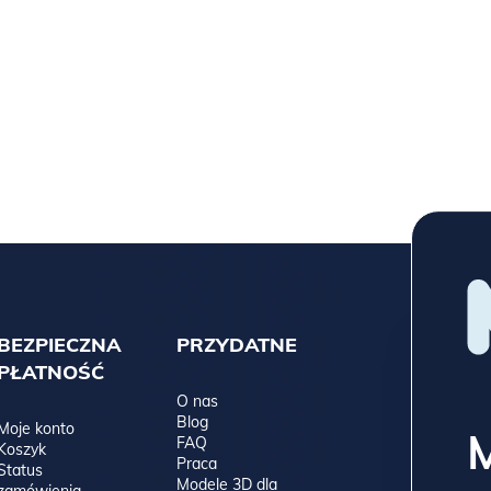
BEZPIECZNA
PRZYDATNE
PŁATNOŚĆ
O nas
Blog
Moje konto
FAQ
Koszyk
Praca
Status
Modele 3D dla
zamówienia