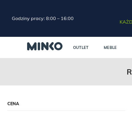
Godziny pracy: 8:00 – 16:00
KAŻD
OUTLET
MEBLE
R
CENA