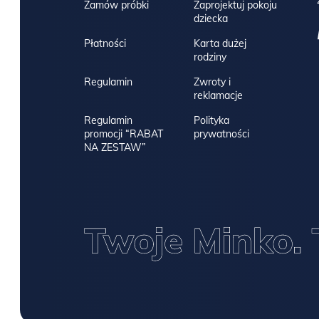
Zamów próbki
Zaprojektuj pokoju
dziecka
Płatności
Karta dużej
rodziny
Regulamin
Zwroty i
reklamacje
Regulamin
Polityka
promocji “RABAT
prywatności
NA ZESTAW”