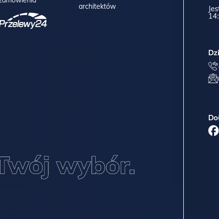
architektów
Jes
14:
Dz
Do