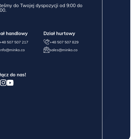
teśmy do Twojej dyspozycji od 9:00 do
00.
iał handlowy
Dział hurtowy
+48 507 507 217
+48 507 507 829
info@minko.co
sales@minko.co
łącz do nas!