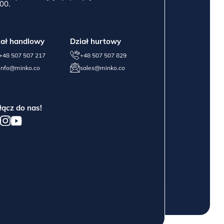
00.
iał handlowy
Dział hurtowy
+48 507 507 217
+48 507 507 829
info@minko.co
sales@minko.co
łącz do nas!