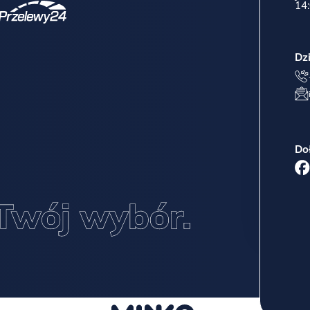
14:
Dz
Do