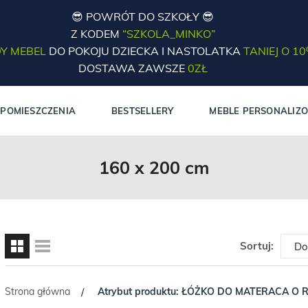
😎 POWRÓT DO SZKOŁY 😎
Z KODEM
“SZKOLA_MINKO”
Y MEBEL
DO POKOJU DZIECKA I NASTOLATKA
TANIEJ O 1
DOSTAWA ZAWSZE
0ZŁ
POMIESZCZENIA
BESTSELLERY
MEBLE PERSONALIZ
160 x 200 cm
Sortuj:
Strona główna
Atrybut produktu: ŁÓŻKO DO MATERACA O 
/