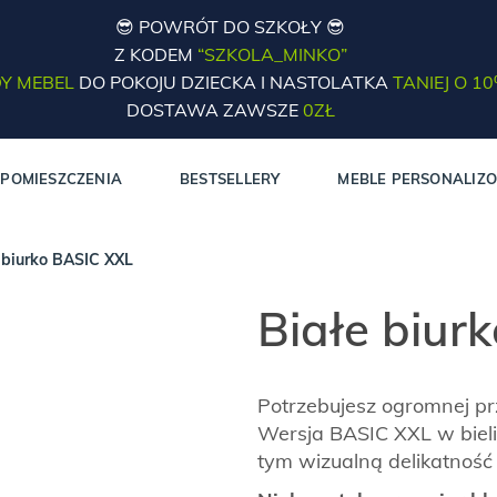
😎 POWRÓT DO SZKOŁY 😎
Z KODEM
“SZKOLA_MINKO”
Y MEBEL
DO POKOJU DZIECKA I NASTOLATKA
TANIEJ O 1
DOSTAWA ZAWSZE
0ZŁ
POMIESZCZENIA
BESTSELLERY
MEBLE PERSONALIZ
 biurko BASIC XXL
Białe biur
Potrzebujesz ogromnej prz
Wersja BASIC XXL w bieli
tym wizualną delikatność 