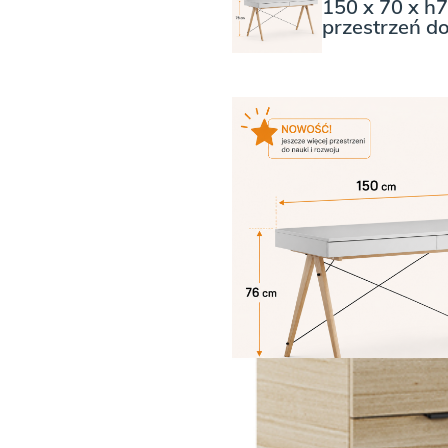
150 x 70 x h
przestrzeń d
WYBIERZ KOLOR NÓŻEK
WYBIERZ KOLOR
Dębowe nogi i
OPCJONALNA P
150 x 70 x h76cm –
(LINOLEUM ME