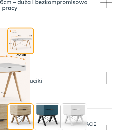
76cm – duża i bezkompromisowa
o pracy
:
 NÓŻEK:
 czarne druciki
OWIERZCHNIA SOFTY NA GÓRNYM BLACIE
BLOWE)