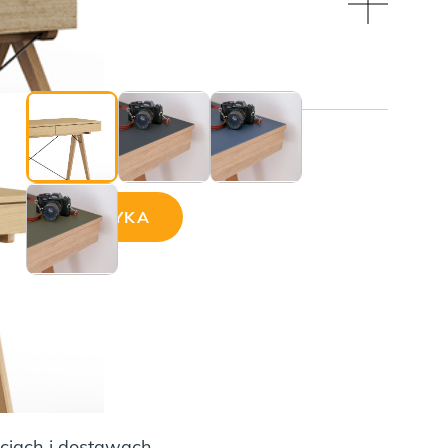
ji:
AJ DO KOSZYKA
ciach i dostawach.