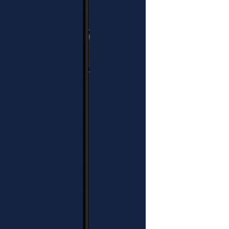
 do uszkodzenia mebla i obrażeń
URIER WNOSI
NIE DO
EGO LOKALU?
i paczki za drzwi budynku, więc
ebna dodatkowa osoba przy
zpakowywaniu.
się z paczką stojącą na wózku
y ma swoje ograniczenia.
że dostawa odbywa się do
zkody architektonicznej”, czyli
latką schodową, schodów, drzwi
PACZKA JEST