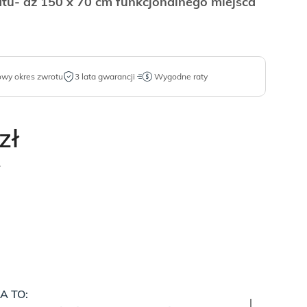
atu- aż 150 x 70 cm funkcjonalnego miejsca
owy okres zwrotu
3 lata gwarancji
Wygodne raty
zł
.
A TO: