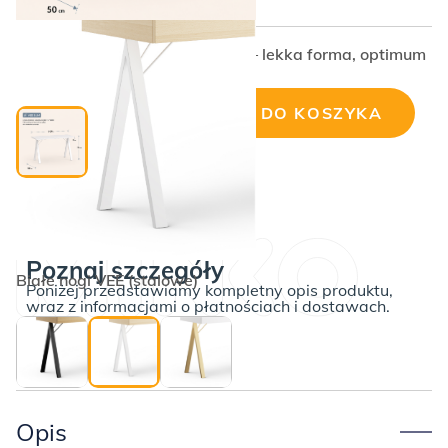
100 x 50 cm x wysokość 76cm – lekka forma, optimum
przestrzeni
Cena wybranej konfiguracji:
DODAJ DO KOSZYKA
ilość
Białe
biurko
VEE
SLIM
Poznaj szczegóły
Białe nogi VEE (stalowe)
Poniżej przedstawiamy kompletny opis produktu,
wraz z informacjami o płatnościach i dostawach.
Opis