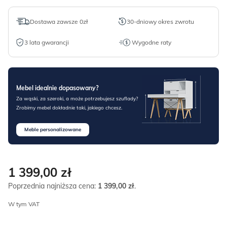
Dostawa zawsze 0zł
30-dniowy okres zwrotu
3 lata gwarancji
Wygodne raty
Mebel idealnie dopasowany?
Za wąski, za szeroki, a może potrzebujesz szuflady?
Zrobimy mebel dokładnie taki, jakiego chcesz.
Meble personalizowane
1 399,00
zł
Poprzednia najniższa cena:
1 399,00
zł
.
W tym VAT