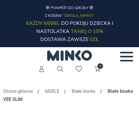
😎 POWRÓT DO SZKOŁY 😎
Z KODEM
“SZKOLA_MINKO”
KAŻDY MEBEL
DO POKOJU DZIECKA I
NASTOLATKA
TANIEJ O 10%
DOSTAWA ZAWSZE
0ZŁ
0
Strona główna
MEBLE
Białe biurka
Białe biurko
/
/
/
VEE SLIM