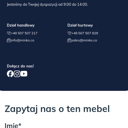
Jesteśmy do Twojej dyspozycji od 9:00 do 14:00.
Dział handlowy
Dział hurtowy
Proszę wziąć pod uwagę, że może być
+48 507 507 217
+48 507 507 829
info@minko.co
sales@minko.co
potrzebna dodatkowa osoba przy
wnoszeniu i rozpakowywaniu.
Dołącz do nas!
Zapytaj nas o ten mebel
Imię*