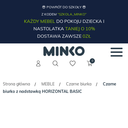
😎 POWRÓT DO SZKOŁY 😎
Z KODEM
“SZKOLA_MINKO”
KAŻDY MEBEL
DO POKOJU DZIECKA I
NASTOLATKA
TANIEJ O 10%
DOSTAWA ZAWSZE
0ZŁ
0
Strona główna
MEBLE
Czarne biurka
Czarne
/
/
/
biurko z nadstawką HORIZONTAL BASIC