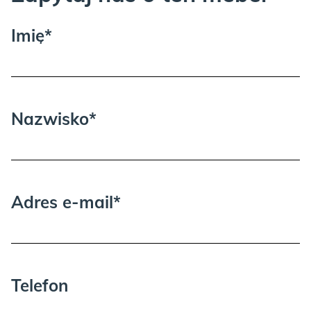
Imię*
Proszę wziąć pod uwagę, że może być
potrzebna dodatkowa osoba przy
wnoszeniu i rozpakowywaniu.
Nazwisko*
Adres e-mail*
Telefon