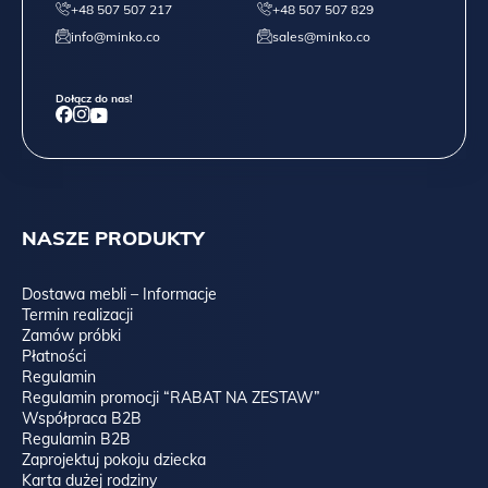
+48 507 507 217
+48 507 507 829
info@minko.co
sales@minko.co
Dołącz do nas!
NASZE PRODUKTY
Dostawa mebli – Informacje
Termin realizacji
Zamów próbki
Płatności
Regulamin
Regulamin promocji “RABAT NA ZESTAW”
Współpraca B2B
Regulamin B2B
Zaprojektuj pokoju dziecka
Karta dużej rodziny