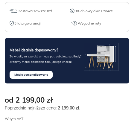
Dostawa zawsze 0zł
30-dniowy okres zwrotu
3 lata gwarancji
Wygodne raty
Mebel idealnie dopasowany?
Za wąski, za szeroki, a może potrzebujesz szuflady?
Zrobimy mebel dokładnie taki, jakiego chcesz.
Meble personalizowane
od 2 199,00
zł
Poprzednia najniższa cena:
2 199,00
zł
.
W tym VAT