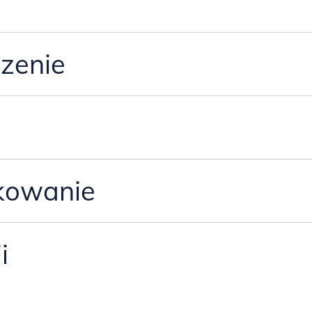
zenie
nej okleiny drewnianej.
onywane ręcznie, więc należy przyjąć tolerancję wymiarową +/- 1cm.
kowanie
, utwardzanym lakierem o półmatowym wykończeniu, które gwarantuje 
rtoporowe).
tach do złożenia lub w całości, w zależności od rodz
i
mienia się pod wpływem światła- zazwyczaj staje się cieplejszy, nabi