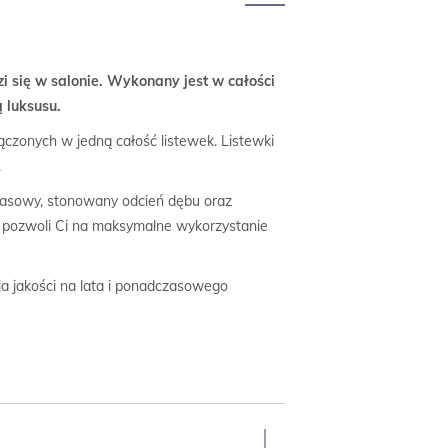
 się w salonie. Wykonany jest w całości
ą luksusu.
ączonych w jedną całość listewek. Listewki
.
czasowy, stonowany odcień dębu oraz
łu pozwoli Ci na maksymalne wykorzystanie
ja jakości na lata i ponadczasowego