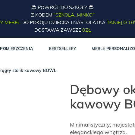
😎 POWRÓT DO SZKOŁY 😎
Z KODEM
“SZKOLA_MINKO”
Y MEBEL
DO POKOJU DZIECKA I NASTOLATKA
TANIEJ O 1
DOSTAWA ZAWSZE
0ZŁ
POMIESZCZENIA
BESTSELLERY
MEBLE PERSONALIZ
rągły stolik kawowy BOWL
Dębowy okr
kawowy 
Minimalistyczny, majesta
eleganckiego wnętrza.