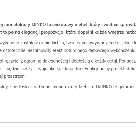
j manufaktury MINKO to unikatowy mebel, który świetnie sprawdzi
st to pełna elegancji propozycja, która dopełni każde wnętrze nutk
ykonana została z cieniutkich, ręcznie dopasowywanych do siebie i ł
je ostatecznie niesamowity efekt naturalnego dębowego wykończenia
ał ręcznie, z ogromną dokładnością i dbałością o każdy detal. Ponad
ci i będzie cieszyć Twoje oko każdego dnia. Funkcjonalny projekt sto
j przestrzeni.
dukty z podlaskiej, rodzinnej manufaktury. Meble od MINKO to gwaranc