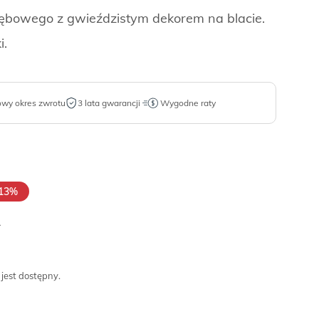
bowego z gwieździstym dekorem na blacie.
i.
owy okres zwrotu
3 lata gwarancji
Wygodne raty
13%
.
 jest dostępny.