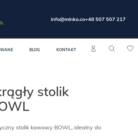
info@minko.co
+48 507 507 217
0%
OWANE
BLOG
KONTAKT
ągły stolik
BOWL
tyczny stolik kawowy BOWL, idealny do