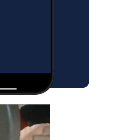
NKO.
ŻYTKOWANIA MEBLI MINKO:
ne z litego drewna i stali
meblowej wiórowej laminowanej z
F (blaty).
unikać kontaktu mebla z płynami.
e na dużą wilgotność i kontakt z
NY
ZA POBRANIEM
ować uszkodzenie mebla.