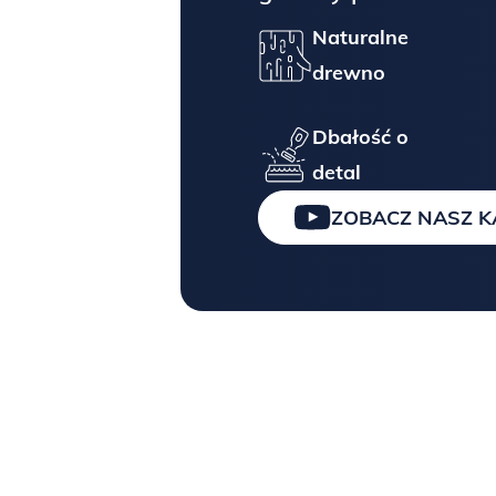
Spójrz na porównanie forniru orzechowego z
kuriera.
Naturalne
drewno
Ost
Dbałość o
detal
ZOBACZ NASZ 
OGLĘDZINY KLIENTA PODCZAS
Proszę o bezwzględne sprawdzen
kurierze.
Należy zwrócić uwagę czy taśmy
nienaruszone, mebel jest zapako
kartonowe opakowanie nie jest u
(wgniecione, zabrudzone, naderw
ZAKUP NA RATY