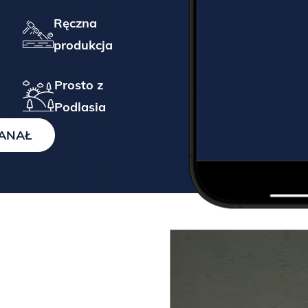
 dwóch partii:
Ręczna
produkcja
ateczna decyzja co do formy dostawy, leży po stronie logistyka MI
Prosto z
Podlasia
KANAŁ
 DOSTAWY:
KRÓTKIE ZASADY U
ie paczki przy
Nasze meble są wykona
(stelaż) oraz płyty 
doklejką z PCV lub MD
 mocujące są
wany na sztywno, a
szkodzone
Proszę bezwzględnie 
ane).
Jakiekolwiek narażeni
PRZELEW TRADYCYJ
płynami może spowod