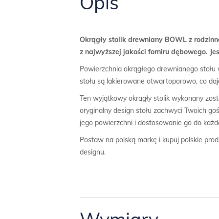
Opis
Okrągły stolik drewniany BOWL z rodzinne
z najwyższej jakości forniru dębowego. Je
Powierzchnia okrągłego drewnianego stołu w
stołu są lakierowane otwartoporowo, co da
Ten wyjątkowy okrągły stolik wykonany zost
oryginalny design stołu zachwyci Twoich goś
jego powierzchni i dostosowanie go do każde
Postaw na polską markę i kupuj polskie pro
designu.