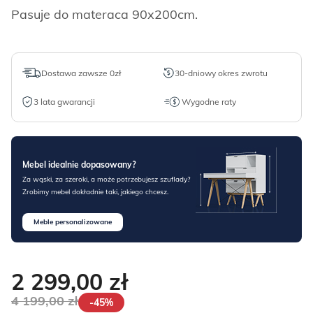
Pasuje do materaca 90x200cm.
Dostawa zawsze 0zł
30-dniowy okres zwrotu
3 lata gwarancji
Wygodne raty
Mebel idealnie dopasowany?
Za wąski, za szeroki, a może potrzebujesz szuflady?
Zrobimy mebel dokładnie taki, jakiego chcesz.
Meble personalizowane
2 299,00
zł
4 199,00
zł
-45%