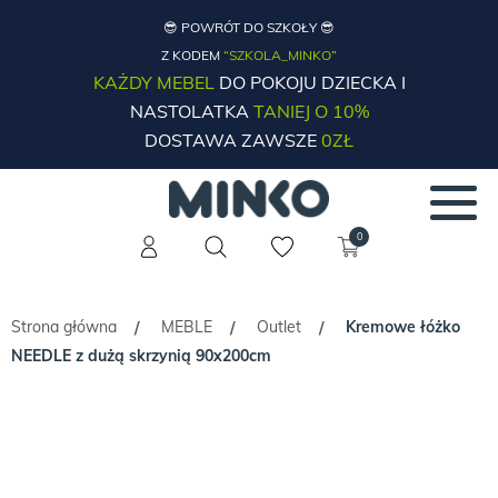
😎 POWRÓT DO SZKOŁY 😎
Z KODEM
“SZKOLA_MINKO”
KAŻDY MEBEL
DO POKOJU DZIECKA I
NASTOLATKA
TANIEJ O 10%
DOSTAWA ZAWSZE
0ZŁ
0
Strona główna
MEBLE
Outlet
Kremowe łóżko
/
/
/
NEEDLE z dużą skrzynią 90x200cm