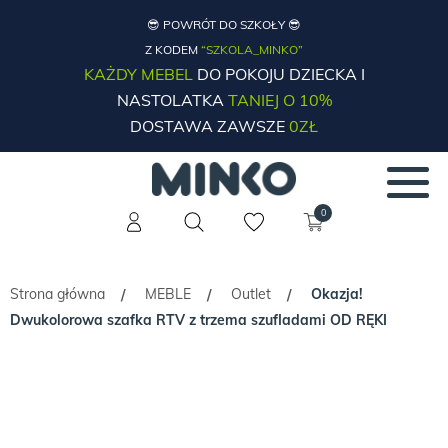
😎 POWRÓT DO SZKOŁY 😎
Z KODEM
“SZKOLA_MINKO”
KAŻDY MEBEL
DO POKOJU DZIECKA I
NASTOLATKA
TANIEJ O 10%
DOSTAWA ZAWSZE
0ZŁ
0
Strona główna
MEBLE
Outlet
Okazja!
/
/
/
Dwukolorowa szafka RTV z trzema szufladami OD RĘKI