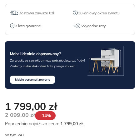
Dostawa zawsze 0zł
30-dniowy okres zwrotu
3 lata gwarancji
Wygodne raty
Mebel idealnie dopasowany?
Za wąski, za szeroki, a może potrzebujesz szuflady?
Zrobimy mebel dokładnie taki, jakiego chcesz.
Meble personalizowane
1 799,00
zł
2 099,00
zł
-14%
Poprzednia najniższa cena:
1 799,00
zł
.
W tym VAT