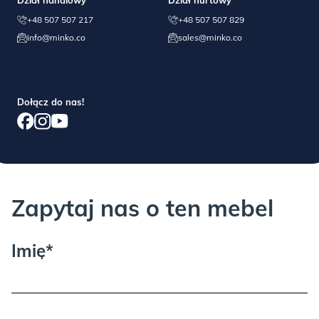
Dział handlowy
Dział hurtowy
reklamacji.
+48 507 507 217
+48 507 507 829
info@minko.co
sales@minko.co
JEŚLI COŚ POSZŁO NIE TAK:
Dołącz do nas!
Każdy mebel sprawdzamy przed wysyłką, jednak i nam zdarzają
się błędy… jeśli masz problem z montażem lub jakością, proszę o
kontakt telefoniczny lub mailowy, pomożemy!
Zapytaj nas o ten mebel
Imię*