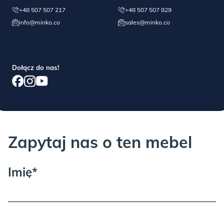
reklamacji.
+48 507 507 217
+48 507 507 829
info@minko.co
sales@minko.co
JEŚLI COŚ POSZŁO NIE TAK:
Dołącz do nas!
Każdy mebel sprawdzamy przed wysyłką, jednak i nam zdarzają
się błędy… jeśli masz problem z montażem lub jakością, proszę o
kontakt telefoniczny lub mailowy, pomożemy!
Zapytaj nas o ten mebel
Imię*