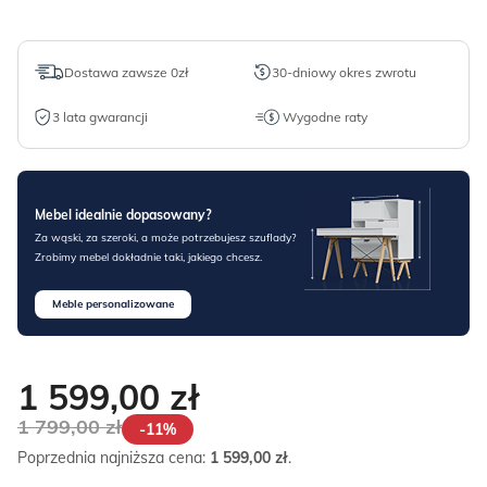
Dostawa zawsze 0zł
30-dniowy okres zwrotu
3 lata gwarancji
Wygodne raty
Mebel idealnie dopasowany?
Za wąski, za szeroki, a może potrzebujesz szuflady?
Zrobimy mebel dokładnie taki, jakiego chcesz.
Meble personalizowane
1 599,00
zł
1 799,00
zł
-11%
Poprzednia najniższa cena:
1 599,00
zł
.