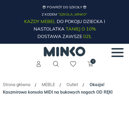
😎 POWRÓT DO SZKOŁY 😎
Z KODEM
“SZKOLA_MINKO”
KAŻDY MEBEL
DO POKOJU DZIECKA I
NASTOLATKA
TANIEJ O 10%
DOSTAWA ZAWSZE
0ZŁ
0
Strona główna
MEBLE
Outlet
Okazja!
/
/
/
Kaszmirowa konsola MIDI na bukowych nogach OD RĘKI