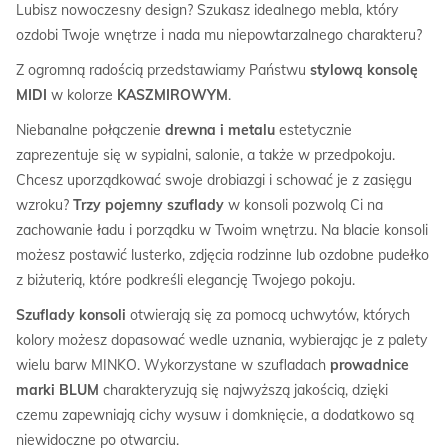
Lubisz nowoczesny design? Szukasz idealnego mebla, który
ozdobi Twoje wnętrze i nada mu niepowtarzalnego charakteru?
Z ogromną radością przedstawiamy Państwu
stylową konsolę
MIDI
w kolorze
KASZMIROWYM
.
Niebanalne połączenie
drewna i metalu
estetycznie
zaprezentuje się w sypialni, salonie, a także w przedpokoju.
Chcesz uporządkować swoje drobiazgi i schować je z zasięgu
wzroku?
Trzy pojemny szuflady
w konsoli pozwolą Ci na
zachowanie ładu i porządku w Twoim wnętrzu. Na blacie konsoli
możesz postawić lusterko, zdjęcia rodzinne lub ozdobne pudełko
z biżuterią, które podkreśli elegancję Twojego pokoju.
Szuflady konsoli
otwierają się za pomocą uchwytów, których
kolory możesz dopasować wedle uznania, wybierając je z palety
wielu barw MINKO. Wykorzystane w szufladach
prowadnice
marki BLUM
charakteryzują się najwyższą jakością, dzięki
czemu zapewniają cichy wysuw i domknięcie, a dodatkowo są
niewidoczne po otwarciu.