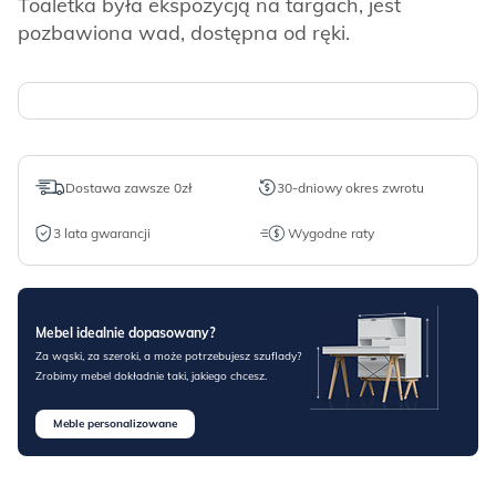
Toaletka była ekspozycją na targach, jest
pozbawiona wad, dostępna od ręki.
Dostawa zawsze 0zł
30-dniowy okres zwrotu
3 lata gwarancji
Wygodne raty
Mebel idealnie dopasowany?
Za wąski, za szeroki, a może potrzebujesz szuflady?
Zrobimy mebel dokładnie taki, jakiego chcesz.
Meble personalizowane