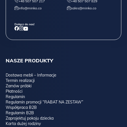
+48 507 507 217
+48 507 507 829
info@minko.co
sales@minko.co
Dołącz do nas!
NASZE PRODUKTY
Dostawa mebli – Informacje
Termin realizacji
Zamów próbki
Płatności
Regulamin
Regulamin promocji “RABAT NA ZESTAW”
Współpraca B2B
Regulamin B2B
Zaprojektuj pokoju dziecka
Karta dużej rodziny