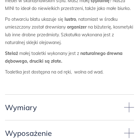
mebel w skandynawskim stylu. Masz małą
sypialnię
? Nasza
MINI to ideał do niewielkich przestrzeni, także jako małe biurko.
Po otwarciu blatu ukazuje się
lustro
, natomiast w środku
umieszczony został drewniany
organizer
na biżuterię, kosmetyki
lub inne drobne przedmioty. Szkatułka wykonana jest z
naturalnej sklejki olejowanej.
Stelaż
małej toaletki wykonany jest z
naturalnego drewna
dębowego, druciki są złote.
Toaletka jest dostępna na od ręki, wolna od wad.
Wymiary
Wymiar toaletki:
Wyposażenie
-szerokość 61,4 cm,