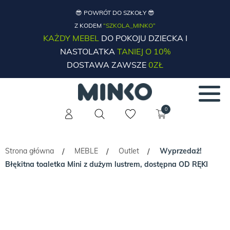
😎 POWRÓT DO SZKOŁY 😎
Z KODEM
“SZKOLA_MINKO”
KAŻDY MEBEL
DO POKOJU DZIECKA I
NASTOLATKA
TANIEJ O 10%
DOSTAWA ZAWSZE
0ZŁ
0
Strona główna
MEBLE
Outlet
Wyprzedaż!
/
/
/
Błękitna toaletka Mini z dużym lustrem, dostępna OD RĘKI