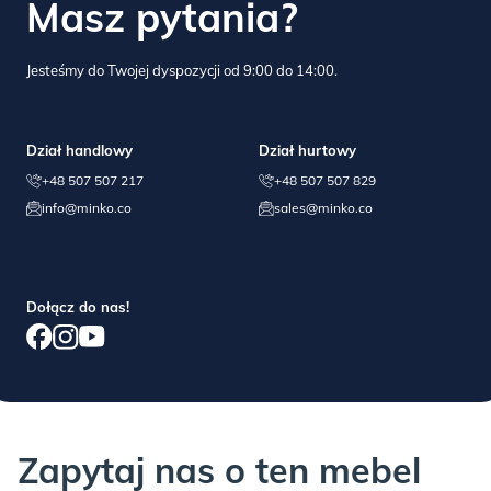
Masz pytania?
Gwarancja jest udzielana na okres 3 lat od dnia zakupu i nie
Jesteśmy do Twojej dyspozycji od 9:00 do 14:00.
obejmuje mechanicznych uszkodzeń mebla wynikających z
niewłaściwego użytkowania i konserwacji produktu, jak i
normalnych skutków codziennej eksploatacji.
Dział handlowy
Dział hurtowy
+48 507 507 217
+48 507 507 829
info@minko.co
sales@minko.co
Drobne niedoskonałości/wyłupania materiału w niewidocznych
miejscach nie wpływają na wartość mebla i nie podlegają
reklamacji.
Dołącz do nas!
JEŚLI COŚ POSZŁO NIE TAK:
Zapytaj nas o ten mebel
Każdy mebel sprawdzamy przed wysyłką, jednak i nam zdarzają