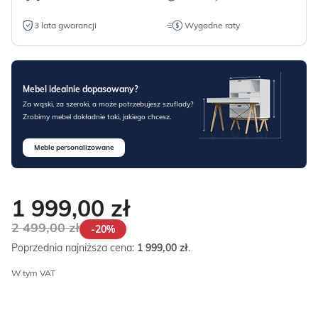
3 lata gwarancji
Wygodne raty
Mebel idealnie dopasowany?
Za wąski, za szeroki, a może potrzebujesz szuflady?
Zrobimy mebel dokładnie taki, jakiego chcesz.
Meble personalizowane
1 999,00
zł
2 499,00
zł
-20%
Poprzednia najniższa cena:
1 999,00
zł
.
W tym VAT