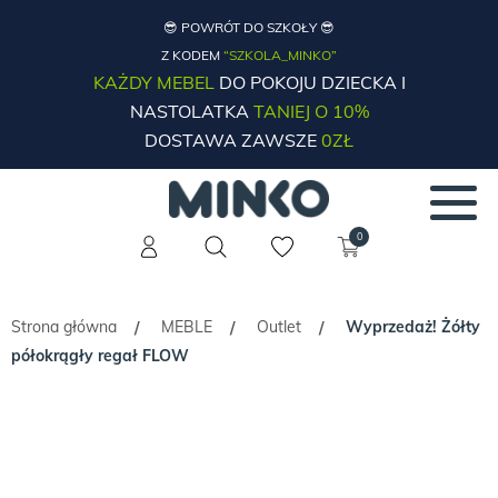
😎 POWRÓT DO SZKOŁY 😎
Z KODEM
“SZKOLA_MINKO”
KAŻDY MEBEL
DO POKOJU DZIECKA I
NASTOLATKA
TANIEJ O 10%
DOSTAWA ZAWSZE
0ZŁ
0
Strona główna
MEBLE
Outlet
Wyprzedaż! Żółty
/
/
/
półokrągły regał FLOW