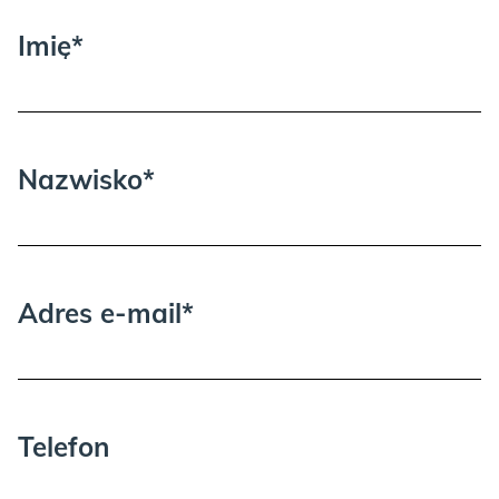
się błędy… jeśli masz problem z montażem lub jakością, proszę o
kontakt telefoniczny lub mailowy, pomożemy!
Imię*
Nazwisko*
Adres e-mail*
Telefon