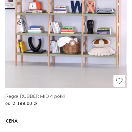
Regał RUBBER MID 4 półki
od 2 199,00
zł
CENA