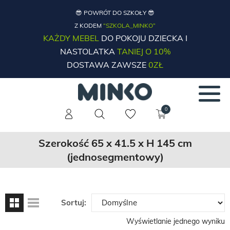
😎 POWRÓT DO SZKOŁY 😎
Z KODEM
“SZKOLA_MINKO”
KAŻDY MEBEL
DO POKOJU DZIECKA I
NASTOLATKA
TANIEJ O 10%
DOSTAWA ZAWSZE
0ZŁ
0
Szerokość 65 x 41.5 x H 145 cm
(jednosegmentowy)
Sortuj:
Wyświetlanie jednego wyniku