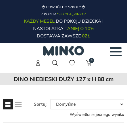
😎 POWRÓT DO SZKOŁY 😎
Z KODEM
“SZKOLA_MINKO”
KAŻDY MEBEL
DO POKOJU DZIECKA I
NASTOLATKA
TANIEJ O 10%
DOSTAWA ZAWSZE
0ZŁ
0
DINO NIEBIESKI DUŻY 127 x H 88 cm
Sortuj:
Wyświetlanie jednego wyniku