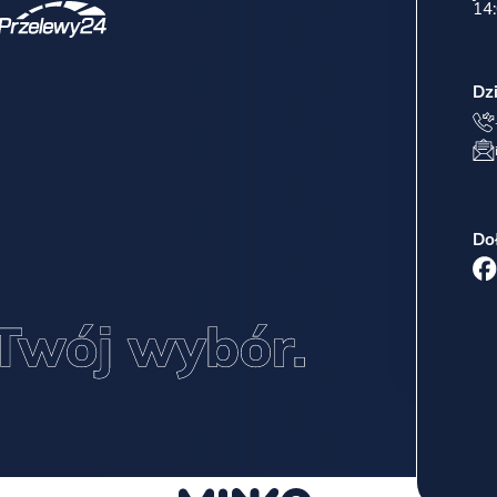
14:
Dz
Do