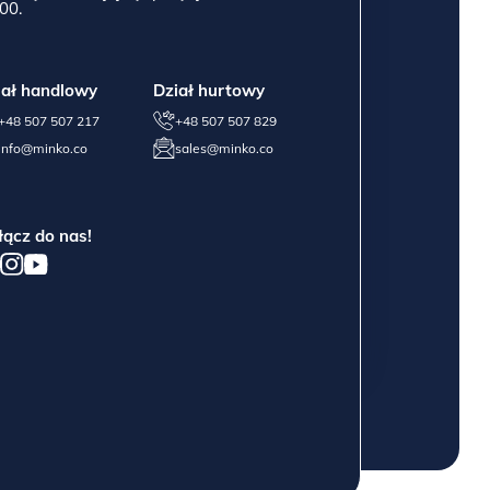
00.
iał handlowy
Dział hurtowy
+48 507 507 217
+48 507 507 829
info@minko.co
sales@minko.co
łącz do nas!