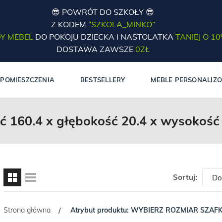
😎 POWRÓT DO SZKOŁY 😎
Z KODEM
“SZKOLA_MINKO”
Y MEBEL
DO POKOJU DZIECKA I NASTOLATKA
TANIEJ O 1
DOSTAWA ZAWSZE
0ZŁ
POMIESZCZENIA
BESTSELLERY
MEBLE PERSONALIZ
ć 160.4 x głębokość 20.4 x wysokość
Sortuj:
Strona główna
Atrybut produktu: WYBIERZ ROZMIAR SZAFK
/