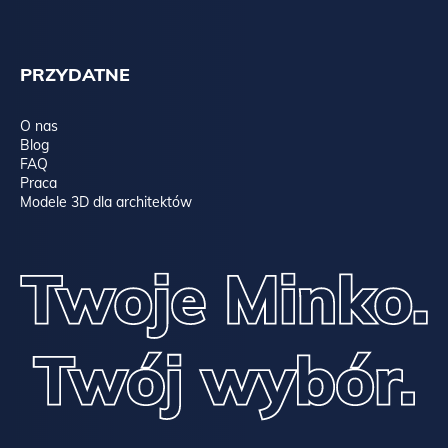
PRZYDATNE
O nas
Blog
FAQ
Praca
Modele 3D dla architektów