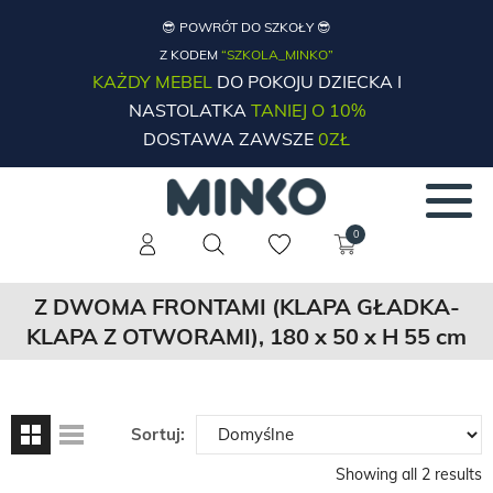
😎 POWRÓT DO SZKOŁY 😎
Z KODEM
“SZKOLA_MINKO”
KAŻDY MEBEL
DO POKOJU DZIECKA I
NASTOLATKA
TANIEJ O 10%
DOSTAWA ZAWSZE
0ZŁ
0
Z DWOMA FRONTAMI (KLAPA GŁADKA-
KLAPA Z OTWORAMI), 180 x 50 x H 55 cm
Sortuj:
Showing all 2 results