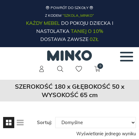
😎 POWRÓT DO SZKOŁY 😎
Z KODEM
“SZKOLA_MINKO”
KAŻDY MEBEL
DO POKOJU DZIECKA I
NASTOLATKA
TANIEJ O 10%
DOSTAWA ZAWSZE
0ZŁ
0
SZEROKOŚĆ 180 x GŁĘBOKOŚĆ 50 x
WYSOKOŚĆ 65 cm
Sortuj:
Wyświetlanie jednego wyniku