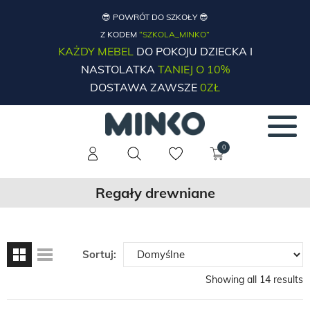
😎 POWRÓT DO SZKOŁY 😎
Z KODEM
“SZKOLA_MINKO”
KAŻDY MEBEL
DO POKOJU DZIECKA I
NASTOLATKA
TANIEJ O 10%
DOSTAWA ZAWSZE
0ZŁ
0
Regały drewniane
Sortuj:
Showing all 14 results