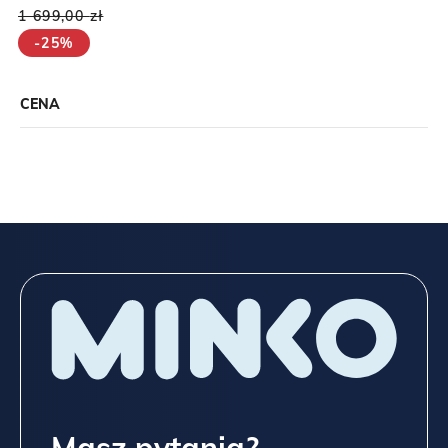
1 699,00
zł
-25%
CENA
Masz pytania?