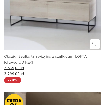
Okazja! Szafka telewizyjna z szufladami LOFTA
loftowa OD RĘKI
2 639,00
zł
3 299,00
zł
-20%