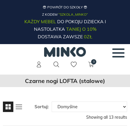
😎 POWRÓT DO SZKOŁY 😎
Z KODEM
“SZKOLA_MINKO”
KAŻDY MEBEL
DO POKOJU DZIECKA I
NASTOLATKA
TANIEJ O 10%
DOSTAWA ZAWSZE
0ZŁ
0
Czarne nogi LOFTA (stalowe)
Sortuj:
Showing all 13 results