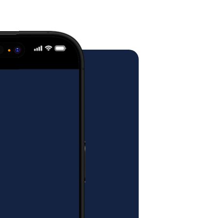
ostawa - transport
la nam na dostawę mebli o
ch.
sługiwane w dni robocze
, o czym
owo lub telefonicznie na kilka dni
ym przyjazdem.
st ustalana cyklicznie w obrębie
konkretny termin dostawy
dczas korespondencji z klientem.