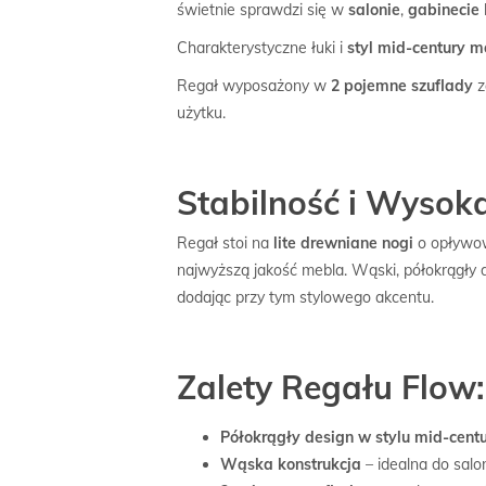
świetnie sprawdzi się w
salonie
,
gabinecie
Charakterystyczne łuki i
styl mid-century 
Regał wyposażony w
2 pojemne szuflady
z
użytku.
Stabilność i Wysok
Regał stoi na
lite drewniane nogi
o opływow
najwyższą jakość mebla. Wąski, półokrągły de
dodając przy tym stylowego akcentu.
Zalety Regału Flow:
Półokrągły design w stylu mid-cent
Wąska konstrukcja
– idealna do sal