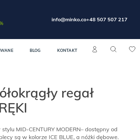
info@minko.co
+48 507 507 217
0%
OWANE
BLOG
KONTAKT
półokrągły regał
RĘKI
w stylu MID-CENTURY MODERN– dostępny od
plecy są w kolorze ICE BLUE, a nóżki dębowe.