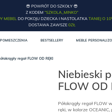
😎 POWRÓT DO SZKOŁY 😎
Z KODEM
“SZKOLA_MINKO”
Y MEBEL
DO POKOJU DZIECKA I NASTOLATKA
TANIEJ O 1
DOSTAWA ZAWSZE
0ZŁ
POMIESZCZENIA
BESTSELLERY
MEBLE PERSONALIZ
półokrągły regał FLOW OD RĘKI
Niebieski 
FLOW OD 
Półokrągły regał FLOW 
ręki, w kolorze OCEANIC, 