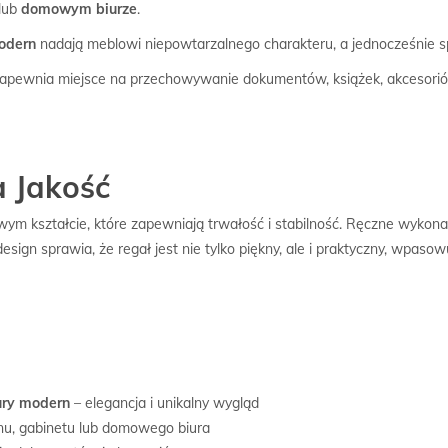
lub
domowym biurze
.
modern
nadają meblowi niepowtarzalnego charakteru, a jednocześnie spra
apewnia miejsce na przechowywanie dokumentów, książek, akcesorió
a Jakość
ym kształcie, które zapewniają trwałość i stabilność. Ręczne wykona
sign sprawia, że regał jest nie tylko piękny, ale i praktyczny, wpaso
ury modern
– elegancja i unikalny wygląd
onu, gabinetu lub domowego biura