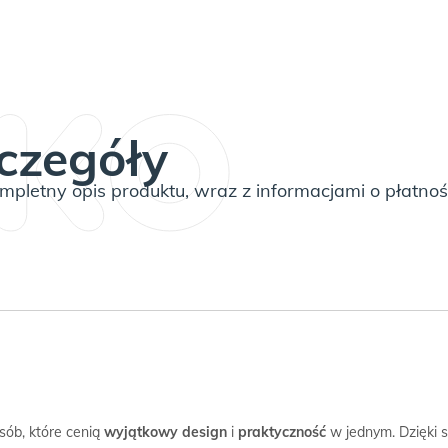
czegóły
pletny opis produktu, wraz z informacjami o płatnoś
sób, które cenią
wyjątkowy design
i
praktyczność
w jednym. Dzięki sw