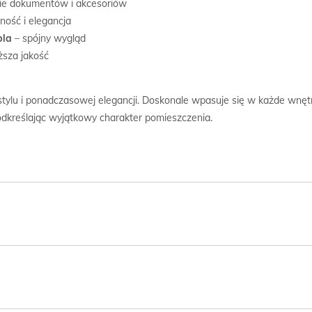
e dokumentów i akcesoriów
lność i elegancja
bla
– spójny wygląd
ższa jakość
 stylu i ponadczasowej elegancji. Doskonale wpasuje się w każde wnęt
odkreślając wyjątkowy charakter pomieszczenia.