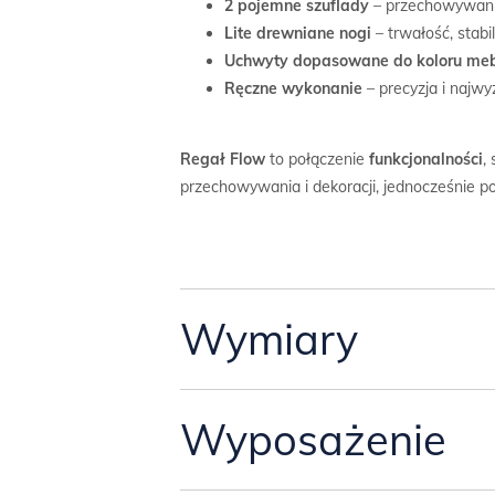
2 pojemne szuflady
– przechowywani
Lite drewniane nogi
– trwałość, stabi
Uchwyty dopasowane do koloru me
Ręczne wykonanie
– precyzja i najwy
Regał Flow
to połączenie
funkcjonalności
,
przechowywania i dekoracji, jednocześnie p
Wymiary
Wymiar regału:
Wyposażenie
-szerokość 50 cm,