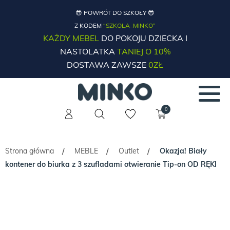
😎 POWRÓT DO SZKOŁY 😎
Z KODEM
“SZKOLA_MINKO”
KAŻDY MEBEL
DO POKOJU DZIECKA I
NASTOLATKA
TANIEJ O 10%
DOSTAWA ZAWSZE
0ZŁ
0
Strona główna
MEBLE
Outlet
Okazja! Biały
/
/
/
kontener do biurka z 3 szufladami otwieranie Tip-on OD RĘKI