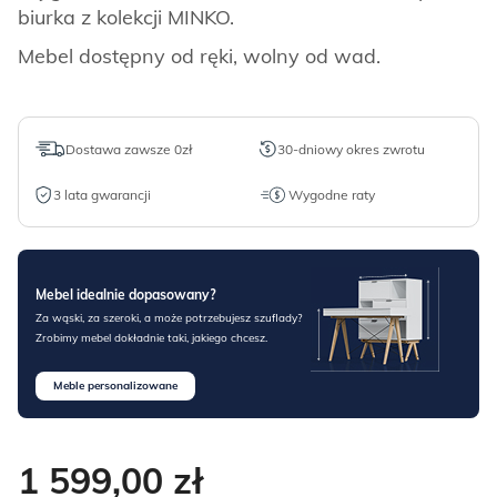
biurka z kolekcji MINKO.
Mebel dostępny od ręki, wolny od wad.
Dostawa zawsze 0zł
30-dniowy okres zwrotu
3 lata gwarancji
Wygodne raty
Mebel idealnie dopasowany?
Za wąski, za szeroki, a może potrzebujesz szuflady?
Zrobimy mebel dokładnie taki, jakiego chcesz.
Meble personalizowane
1 599,00
zł