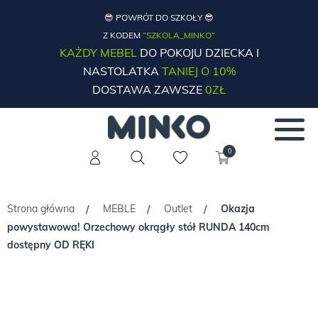
😎 POWRÓT DO SZKOŁY 😎
Z KODEM
“SZKOLA_MINKO”
KAŻDY MEBEL
DO POKOJU DZIECKA I
NASTOLATKA
TANIEJ O 10%
DOSTAWA ZAWSZE
0ZŁ
0
Strona główna
MEBLE
Outlet
Okazja
/
/
/
powystawowa! Orzechowy okrągły stół RUNDA 140cm
dostępny OD RĘKI