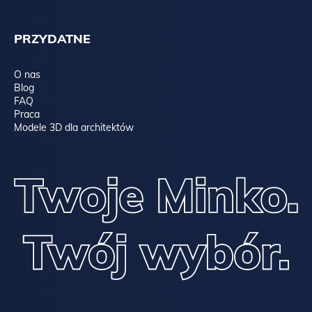
PRZYDATNE
O nas
Blog
FAQ
Praca
Modele 3D dla architektów