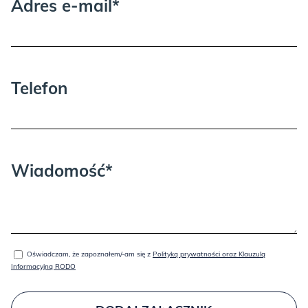
Adres e-mail*
Telefon
Wiadomość*
JAK ZABEZPIECZAMY FORNIR I JAK O NIEGO DBAĆ W
DOMU?
Oświadczam, że zapoznałem/-am się z
Polityką prywatności oraz Klauzulą
Informacyjną RODO
Powierzchnia mebla jest lakierowana w profesjonalnej lakierni,