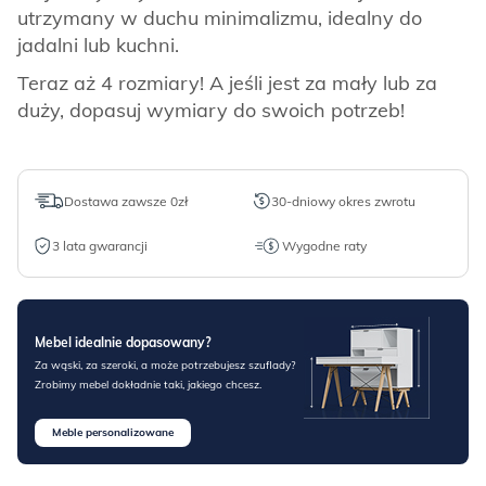
utrzymany w duchu minimalizmu, idealny do
jadalni lub kuchni.
Teraz aż 4 rozmiary! A jeśli jest za mały lub za
duży, dopasuj wymiary do swoich potrzeb!
Dostawa zawsze 0zł
30-dniowy okres zwrotu
3 lata gwarancji
Wygodne raty
Mebel idealnie dopasowany?
Za wąski, za szeroki, a może potrzebujesz szuflady?
Zrobimy mebel dokładnie taki, jakiego chcesz.
Meble personalizowane