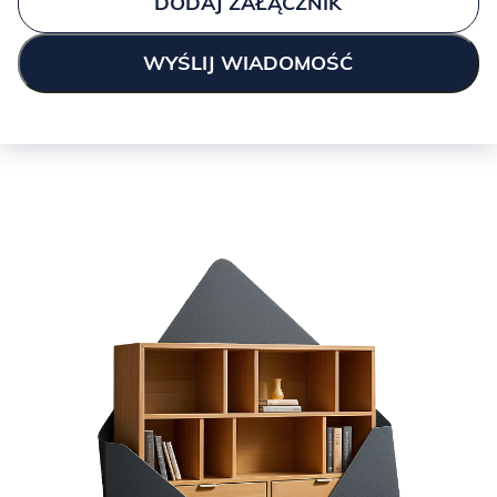
DODAJ ZAŁĄCZNIK
lakierem otwarto porowym, co daje maksymalne wrażenie
naturalności.
Powierzchnia jest trwała i odporna na codzienne użytkowanie,
ale zalecamy stosowanie podkładek na kubki, szklanki, wazony i
inne ceramiczne przedmioty, które mogą zarysować
powierzchnię.
Bezwzględnie zabrania się stawiania na blacie przedmiotów
gorących i skrajnie zimnych, a także przedmiotów
nagrzewających się, jak na przykład laptop, żelazko.
Bezwzględnie nie należy narażać mebli na kontakt z wodą i
innymi płynami. Czyszczenie odbywa się za pomocą delikatnej
miękkiej ściereczki z pielęgnującym środkiem do mebli z drewna.
Fornir ma tendencję do zmiany odcienia pod wpływem
naturalnego światła (zazwyczaj staje się głębszy, ciemniejszy),
więc należy mieć na względzie ustawianie go w częściowo
nasłonecznionym miejscu albo przysłanianie go dekoracjami, co
może powodować różnice w odcieniu.