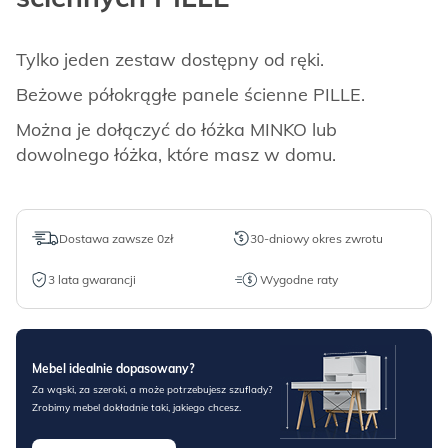
Tylko jeden zestaw dostępny od ręki.
Beżowe półokrągłe panele ścienne PILLE.
Można je dołączyć do łóżka MINKO lub
dowolnego łóżka, które masz w domu.
Dostawa zawsze 0zł
30-dniowy okres zwrotu
3 lata gwarancji
Wygodne raty
Mebel idealnie dopasowany?
Za wąski, za szeroki, a może potrzebujesz szuflady?
Zrobimy mebel dokładnie taki, jakiego chcesz.