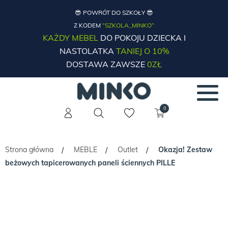
😎 POWRÓT DO SZKOŁY 😎
Z KODEM
“SZKOLA_MINKO”
KAŻDY MEBEL
DO POKOJU DZIECKA I
NASTOLATKA
TANIEJ O 10%
DOSTAWA ZAWSZE
0ZŁ
0
Strona główna
MEBLE
Outlet
Okazja! Zestaw
/
/
/
beżowych tapicerowanych paneli ściennych PILLE