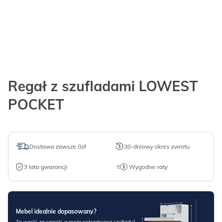
Regał z szufladami LOWEST
POCKET
Dostawa zawsze 0zł
30-dniowy okres zwrotu
3 lata gwarancji
Wygodne raty
Mebel idealnie dopasowany?
Za wąski, za szeroki, a może potrzebujesz szuflady?