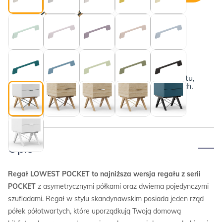
Regał
z
szufladami
LOWEST
POCKET
Bukowe nogi i czarne druciki
Poznaj szczegóły
Poniżej przedstawiamy kompletny opis produktu,
wraz z informacjami o płatnościach i dostawach.
Opis
Regał LOWEST POCKET to najniższa wersja regału z serii
POCKET
z asymetrycznymi półkami oraz dwiema pojedynczymi
szufladami. Regał w stylu skandynawskim posiada jeden rząd
półek półotwartych, które uporządkują Twoją domową