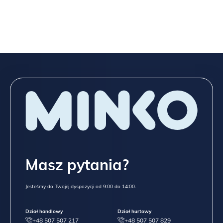
Spójrz niżej na wszystkie możliwości, które dajemy przy meblach
z „typowej” oferty,
a jeśli to nadal mało, napisz do
NAS
TUTAJ
!
Masz pytania?
Jesteśmy do Twojej dyspozycji od 9:00 do 14:00.
Dział handlowy
Dział hurtowy
+48 507 507 217
+48 507 507 829