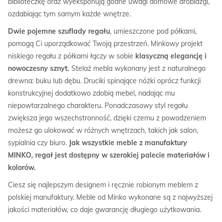
biblioteczkę oraz wyeksponują godne uwagi domowe drobiazgi,
ozdabiając tym samym każde wnętrze.
Dwie pojemne szuflady regału
, umieszczone pod półkami,
pomogą Ci uporządkować Twoją przestrzeń. Minkowy projekt
niskiego regału z półkami łączy w sobie
klasyczną elegancję i
nowoczesny sznyt.
Stelaż mebla wykonany jest z naturalnego
drewna: buku lub dębu. Druciki spinające nóżki oprócz funkcji
konstrukcyjnej dodatkowo zdobią mebel, nadając mu
niepowtarzalnego charakteru. Ponadczasowy styl regału
zwiększa jego wszechstronność, dzięki czemu z powodzeniem
możesz go ulokować w różnych wnętrzach, takich jak salon,
sypialnia czy biuro.
Jak wszystkie meble z manufaktury
MINKO, regał jest dostępny w szerokiej palecie materiałów i
kolorów.
Ciesz się najlepszym designem i ręcznie robionym meblem z
polskiej manufaktury. Meble od Minko wykonane są z najwyższej
jakości materiałów, co daje gwarancję długiego użytkowania.