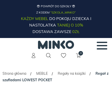
😎 POWRÓT DO SZKOŁY 😎
Z KODEM
“SZKOLA_MINKO”
KAŻDY MEBEL
DO POKOJU DZIECKA I
NASTOLATKA
TANIEJ O 10%
DOSTAWA ZAWSZE
0ZŁ
0
Strona główna
MEBLE
Regały na książki
Regał z
/
/
/
szufladami LOWEST POCKET