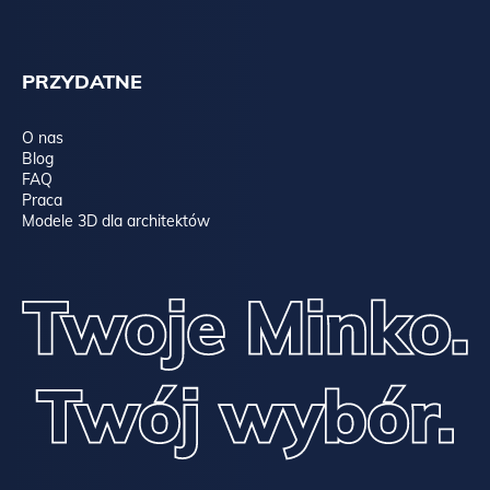
PRZYDATNE
O nas
Blog
FAQ
Praca
Modele 3D dla architektów