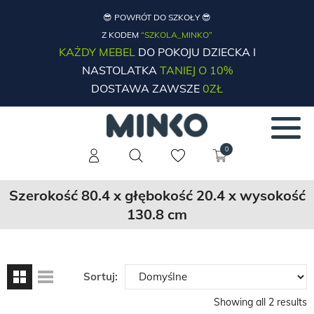
😎 POWRÓT DO SZKOŁY 😎
Z KODEM
“SZKOLA_MINKO”
KAŻDY MEBEL
DO POKOJU DZIECKA I
NASTOLATKA
TANIEJ O 10%
DOSTAWA ZAWSZE
0ZŁ
0
Szerokość 80.4 x głębokość 20.4 x wysokość
130.8 cm
Sortuj:
Showing all 2 results