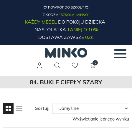
😎 POWRÓT DO SZKOŁY 😎
Z KODEM
“SZKOLA_MINKO”
KAŻDY MEBEL
DO POKOJU DZIECKA I
NASTOLATKA
TANIEJ O 10%
DOSTAWA ZAWSZE
0ZŁ
0
84. BUKLE CIEPŁY SZARY
Sortuj:
Wyświetlanie jednego wyniku