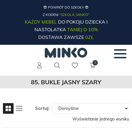
😎 POWRÓT DO SZKOŁY 😎
Z KODEM
“SZKOLA_MINKO”
KAŻDY MEBEL
DO POKOJU DZIECKA I
NASTOLATKA
TANIEJ O 10%
DOSTAWA ZAWSZE
0ZŁ
0
85. BUKLE JASNY SZARY
Sortuj:
Wyświetlanie jednego wyniku