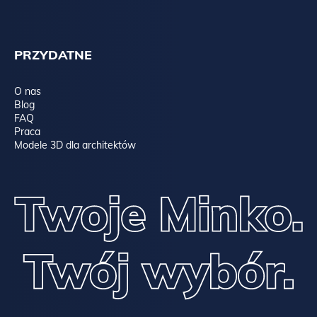
PRZYDATNE
O nas
Blog
FAQ
Praca
Modele 3D dla architektów