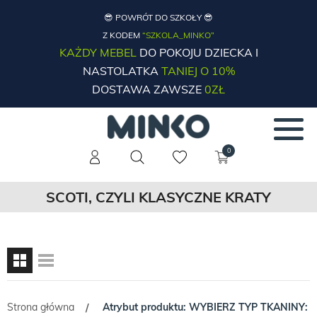
😎 POWRÓT DO SZKOŁY 😎
Z KODEM
“SZKOLA_MINKO”
KAŻDY MEBEL
DO POKOJU DZIECKA I
NASTOLATKA
TANIEJ O 10%
DOSTAWA ZAWSZE
0ZŁ
0
SCOTI, CZYLI KLASYCZNE KRATY
Strona główna
Atrybut produktu: WYBIERZ TYP TKANINY:
/