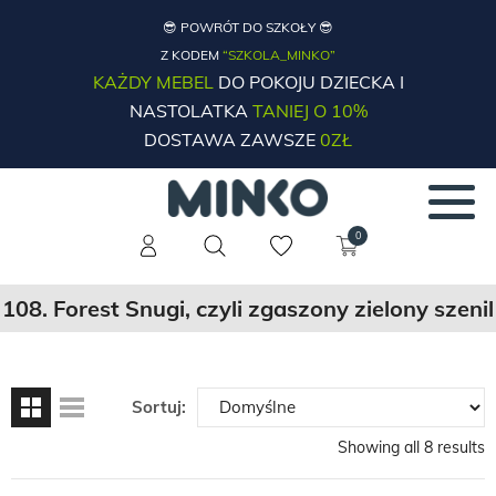
😎 POWRÓT DO SZKOŁY 😎
Z KODEM
“SZKOLA_MINKO”
KAŻDY MEBEL
DO POKOJU DZIECKA I
NASTOLATKA
TANIEJ O 10%
DOSTAWA ZAWSZE
0ZŁ
0
108. Forest Snugi, czyli zgaszony zielony szenil
Sortuj:
Showing all 8 results