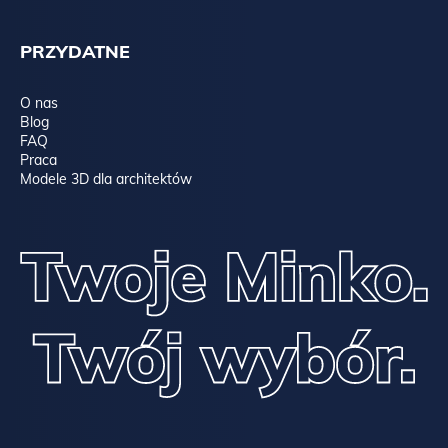
PRZYDATNE
O nas
Blog
FAQ
Praca
Modele 3D dla architektów