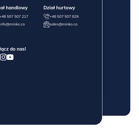
iał handlowy
Dział hurtowy
+48 507 507 217
+48 507 507 829
info@minko.co
sales@minko.co
łącz do nas!