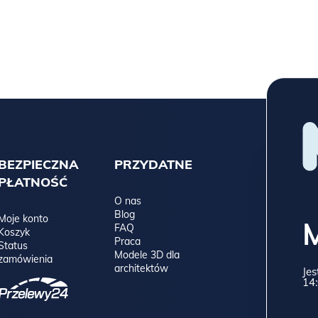
BEZPIECZNA
PRZYDATNE
PŁATNOŚĆ
O nas
Blog
Moje konto
FAQ
Koszyk
Praca
Status
Modele 3D dla
zamówienia
architektów
Jes
14: