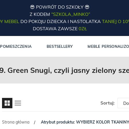
😎 POWRÓT DO SZKOŁY 😎
Z KODEM
“SZKOLA_MINKO”
Y MEBEL
DO POKOJU DZIECKA I NASTOLATKA
TANIEJ O 1
DOSTAWA ZAWSZE
0ZŁ
POMIESZCZENIA
BESTSELLERY
MEBLE PERSONALIZ
9. Green Snugi, czyli jasny zielony sze
Sortuj:
Strona główna
Atrybut produktu: WYBIERZ KOLOR TKANINY
/