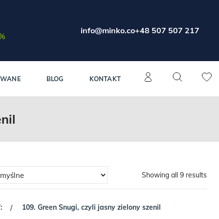
info@minko.co
+48 507 507 217
0%
OWANE
BLOG
KONTAKT
nil
Showing all 9 results
:
109. Green Snugi, czyli jasny zielony szenil
/